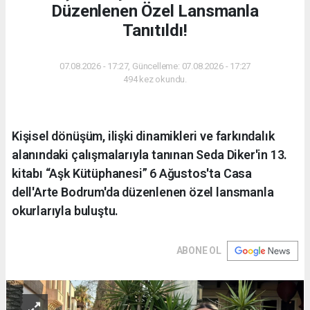
Düzenlenen Özel Lansmanla
Tanıtıldı!
07.08.2026 - 17:27, Güncelleme: 07.08.2026 - 17:27
494 kez okundu.
Kişisel dönüşüm, ilişki dinamikleri ve farkındalık
alanındaki çalışmalarıyla tanınan Seda Diker'in 13.
kitabı “Aşk Kütüphanesi” 6 Ağustos'ta Casa
dell'Arte Bodrum'da düzenlenen özel lansmanla
okurlarıyla buluştu.
ABONE OL