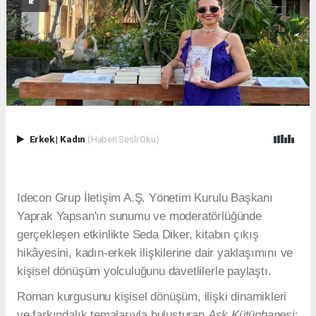
Erkek
|
Kadın
(Haberi Sesli Oku)
Idecon Grup İletişim A.Ş. Yönetim Kurulu Başkanı
Yaprak Yapsan'ın sunumu ve moderatörlüğünde
gerçekleşen etkinlikte Seda Diker, kitabın çıkış
hikâyesini, kadın-erkek ilişkilerine dair yaklaşımını ve
kişisel dönüşüm yolculuğunu davetlilerle paylaştı.
Roman kurgusunu kişisel dönüşüm, ilişki dinamikleri
ve farkındalık temalarıyla buluşturan
Aşk Kütüphanesi
;