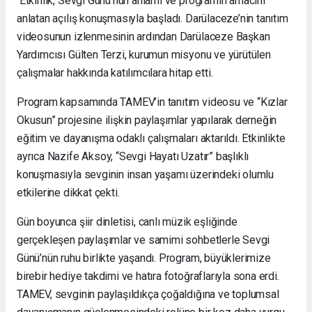
Etkinlik, Sevgi Günü’nün anlamı ve programın amacını
anlatan açılış konuşmasıyla başladı. Darülaceze’nin tanıtım
videosunun izlenmesinin ardından Darülaceze Başkan
Yardımcısı Gülten Terzi, kurumun misyonu ve yürütülen
çalışmalar hakkında katılımcılara hitap etti.
Program kapsamında TAMEV’in tanıtım videosu ve “Kızlar
Okusun” projesine ilişkin paylaşımlar yapılarak derneğin
eğitim ve dayanışma odaklı çalışmaları aktarıldı. Etkinlikte
ayrıca Nazife Aksoy, “Sevgi Hayatı Uzatır” başlıklı
konuşmasıyla sevginin insan yaşamı üzerindeki olumlu
etkilerine dikkat çekti.
Gün boyunca şiir dinletisi, canlı müzik eşliğinde
gerçekleşen paylaşımlar ve samimi sohbetlerle Sevgi
Günü’nün ruhu birlikte yaşandı. Program, büyüklerimize
birebir hediye takdimi ve hatıra fotoğraflarıyla sona erdi.
TAMEV, sevginin paylaşıldıkça çoğaldığına ve toplumsal