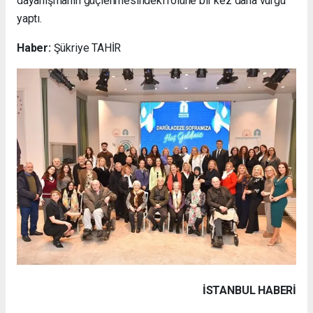
dayanışmanın güçlenmesindeki rolüne bir kez daha vurgu
yaptı.
Haber:
Şükriye TAHİR
İSTANBUL HABERİ