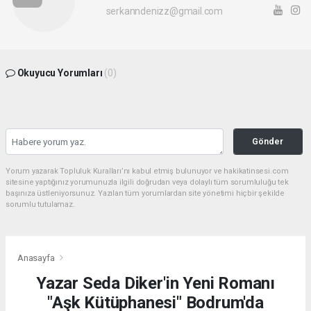
serkanndenizz@gmail.com
Okuyucu Yorumları
(0)
Gönder
Yorum yazarak Topluluk Kuralları’nı kabul etmiş bulunuyor ve hakikatinsesi.com
sitesine yaptığınız yorumunuzla ilgili doğrudan veya dolaylı tüm sorumluluğu tek
başınıza üstleniyorsunuz. Yazılan tüm yorumlardan site yönetimi hiçbir şekilde
sorumlu tutulamaz.
Anasayfa
Yazar Seda Diker'in Yeni Romanı
"Aşk Kütüphanesi" Bodrum'da