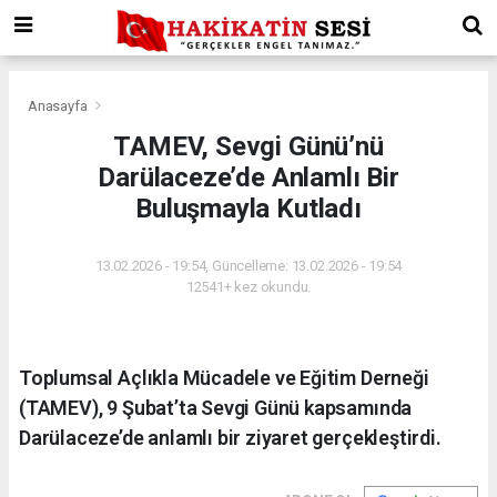
Anasayfa
TAMEV, Sevgi Günü’nü
Darülaceze’de Anlamlı Bir
Buluşmayla Kutladı
13.02.2026 - 19:54, Güncelleme: 13.02.2026 - 19:54
12541+ kez okundu.
Toplumsal Açlıkla Mücadele ve Eğitim Derneği
(TAMEV), 9 Şubat’ta Sevgi Günü kapsamında
Darülaceze’de anlamlı bir ziyaret gerçekleştirdi.