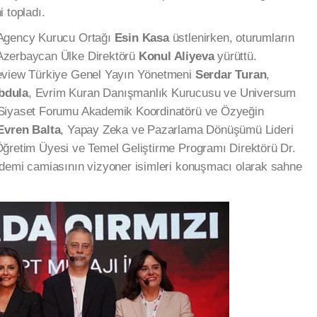
 topladı.
 Agency Kurucu Ortağı
Esin Kasa
üstlenirken, oturumların
Azerbaycan Ülke Direktörü
Konul Aliyeva
yürüttü.
Review Türkiye Genel Yayın Yönetmeni
Serdar Turan
,
bdula
, Evrim Kuran Danışmanlık Kurucusu ve Universum
 Siyaset Forumu Akademik Koordinatörü ve Özyeğin
 Evren Balta
, Yapay Zeka ve Pazarlama Dönüşümü Lideri
Öğretim Üyesi ve Temel Geliştirme Programı Direktörü Dr.
ademi camiasının vizyoner isimleri konuşmacı olarak sahne