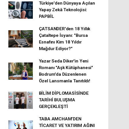
Türkiye'den Dünyaya Açılan
Yapay Zekâ Teknolojisi:
PAPBİL
ÇATSANDER'den 18 Yıllık
Çataltepe İsyanı: "Bursa
Esnafını Kim 18 Yıldır
Mağdur Ediyor?"
Yazar Seda Diker'in Yeni
Romanı "Aşk Kütüphanesi"
Bodrum'da Düzenlenen
Özel Lansmanla Tanıtıldı!
BİLİM DİPLOMASİSİNDE
TARİHİ BULUŞMA
GERÇEKLEŞTİ
TABA AMCHAM’DEN
TİCARET VE YATIRIM AĞINI