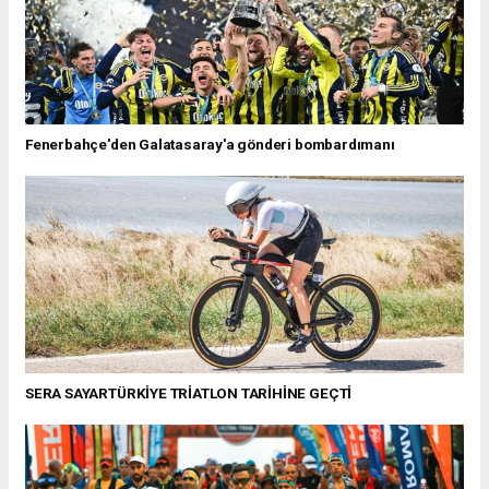
Fenerbahçe'den Galatasaray'a gönderi bombardımanı
SERA SAYARTÜRKİYE TRİATLON TARİHİNE GEÇTİ