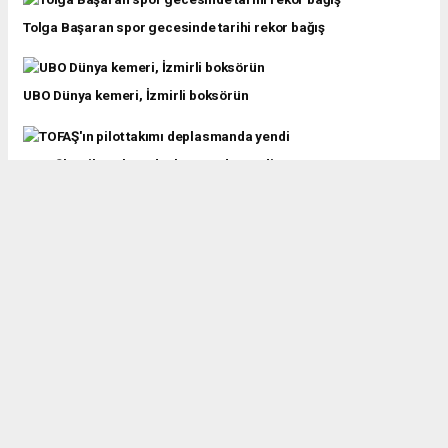
Tolga Başaran spor gecesinde tarihi rekor bağış
UBO Dünya kemeri, İzmirli boksörün
TOFAŞ'ın pilot takımı deplasmanda yendi
Bursa'da Demirtaş Spor Kompleksi yükseliyor
Manisa formasını gururla taşıyor... Milli sporcunun hedefi
şampiyonluk!
Potanın Tarzanları Zaragoza Basket’e mağlup oldu