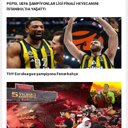
PEPSI, UEFA ŞAMPİYONLAR LİGİ FİNALİ HEYECANINI
İSTANBUL’DA YAŞATTI
THY Euroleague şampiyonu Fenerbahçe