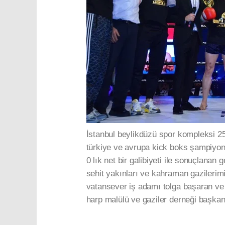
İstanbul beylikdüzü spor kompleksi 2
türkiye ve avrupa kick boks şampiyonl
0 lık net bir galibiyeti ile sonuçlanan
sehit yakınları ve kahraman gazilerim
vatansever iş adamı tolga başaran ve d
harp malülü ve gaziler derneği başkan