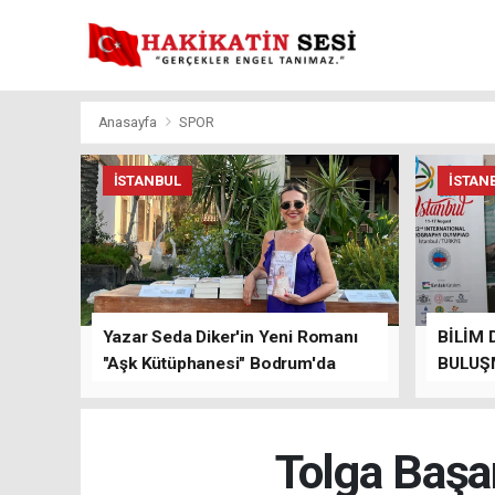
Anasayfa
SPOR
İSTANBUL
İSTAN
Yazar Seda Diker'in Yeni Romanı
BİLİM 
"Aşk Kütüphanesi" Bodrum'da
BULUŞ
Düzenlenen Özel Lansmanla
Tanıtıldı!
Tolga Başar