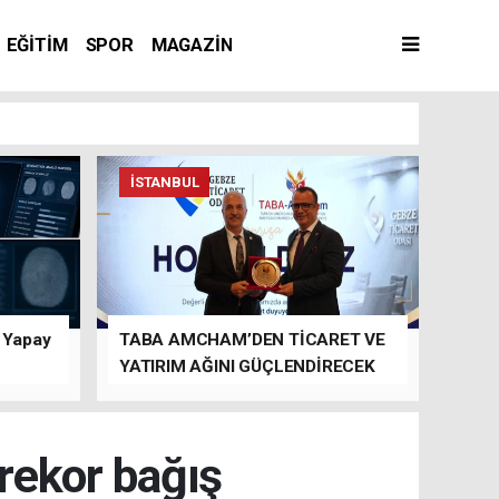
EĞİTİM
SPOR
MAGAZİN
İSTANBUL
n Yapay
TABA AMCHAM’DEN TİCARET VE
YATIRIM AĞINI GÜÇLENDİRECEK
TEMASLAR
 rekor bağış