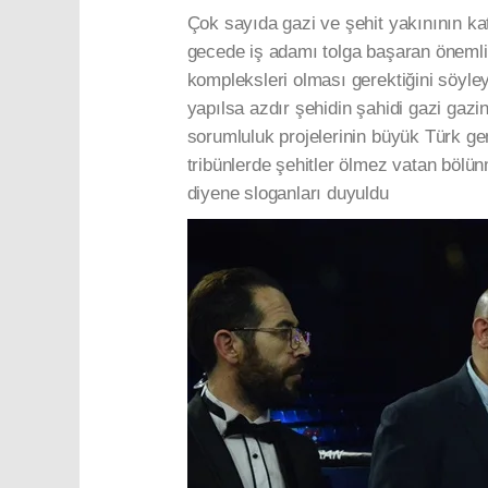
Çok sayıda gazi ve şehit yakınının ka
gecede iş adamı tolga başaran önemli 
kompleksleri olması gerektiğini söyl
yapılsa azdır şehidin şahidi gazi gazin
sorumluluk projelerinin büyük Türk gen
tribünlerde şehitler ölmez vatan böl
diyene sloganları duyuldu