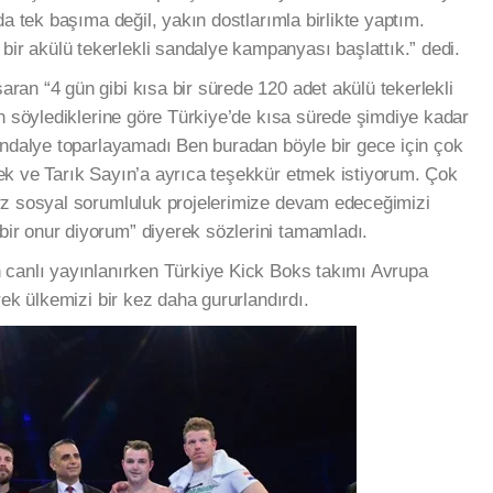
da tek başıma değil, yakın dostlarımla birlikte yaptım.
 akülü tekerlekli sandalye kampanyası başlattık.” dedi.
an “4 gün gibi kısa bir sürede 120 adet akülü tekerlekli
ın söylediklerine göre Türkiye’de kısa sürede şimdiye kadar
andalye toparlayamadı Ben buradan böyle bir gece için çok
ek ve Tarık Sayın’a ayrıca teşekkür etmek istiyorum. Çok
rz sosyal sorumluluk projelerimize devam edeceğimizi
r onur diyorum” diyerek sözlerini tamamladı.
 canlı yayınlanırken Türkiye Kick Boks takımı Avrupa
rek ülkemizi bir kez daha gururlandırdı.