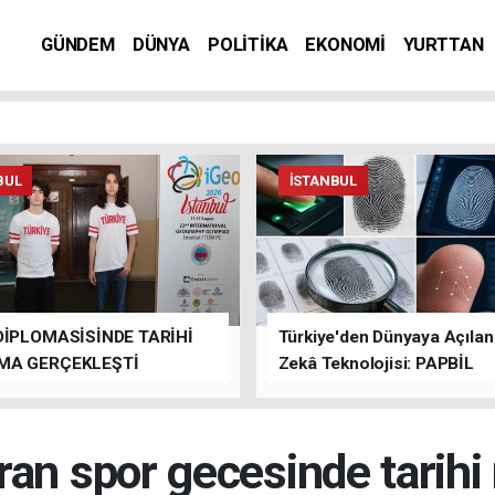
GÜNDEM
DÜNYA
POLİTİKA
EKONOMİ
YURTTAN
BUL
İSTANBUL
DİPLOMASİSİNDE TARİHİ
Türkiye'den Dünyaya Açıla
MA GERÇEKLEŞTİ
Zekâ Teknolojisi: PAPBİL
an spor gecesinde tarihi