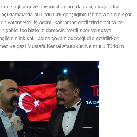
tılım sağladığı ve duygusal anlarında çokça yaşandığı
açıklamalarda bulundu türk gençliğinin içtima alanının spor
eyen vatansever iş adamı kahraman gazilerimiz adına ne
in şahidi ise bizleriz demecini verdi spor ve sosyal
çliğinin inkişafı adına devam edeceği dile getirilirken
ünmez ve gazi Mustafa Kemal Atatürkün Ne mutlu Türküm