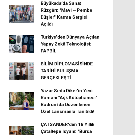
Büyükada’da Sanat
Rüzgârı: "Mavi – Pembe
Düşler" Karma Sergisi
Açıldı
Türkiye'den Dünyaya Açılan
Yapay Zekâ Teknolojisi:
PAPBİL
BİLİM DİPLOMASİSİNDE
TARİHİ BULUŞMA
GERÇEKLEŞTİ
Yazar Seda Diker'in Yeni
Romanı "Aşk Kütüphanesi"
Bodrum'da Düzenlenen
Özel Lansmanla Tanıtıldı!
ÇATSANDER'den 18 Yıllık
Çataltepe İsyanı: "Bursa