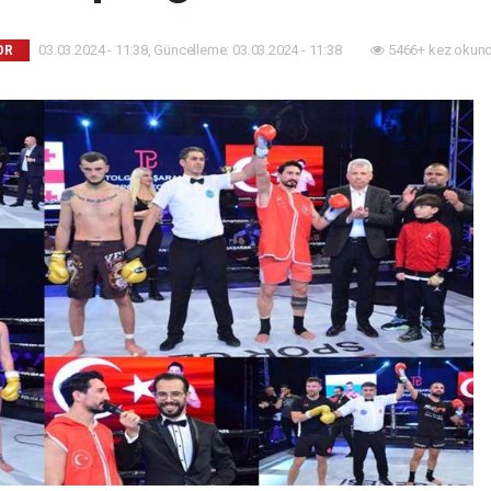
03.03.2024 - 11:38, Güncelleme: 03.03.2024 - 11:38
5466+ kez okund
OR