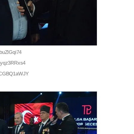
buZlGqi74
fQyqz3RRxs4
=eiCGBQ1aWJY