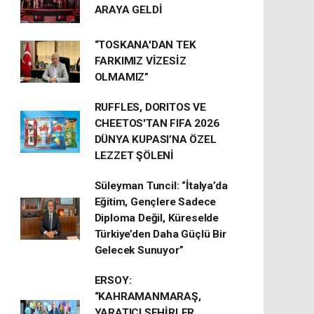
ARAYA GELDİ
“TOSKANA'DAN TEK
FARKIMIZ VİZESİZ
OLMAMIZ”
RUFFLES, DORITOS VE
CHEETOS'TAN FIFA 2026
DÜNYA KUPASI’NA ÖZEL
LEZZET ŞÖLENİ
Süleyman Tuncil: “İtalya’da
Eğitim, Gençlere Sadece
Diploma Değil, Küreselde
Türkiye’den Daha Güçlü Bir
Gelecek Sunuyor”
ERSOY:
“KAHRAMANMARAŞ,
YARATICI ŞEHİRLER