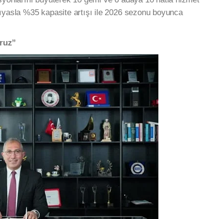
kıyasla %35 kapasite artışı ile 2026 sezonu boyunca
oruz”