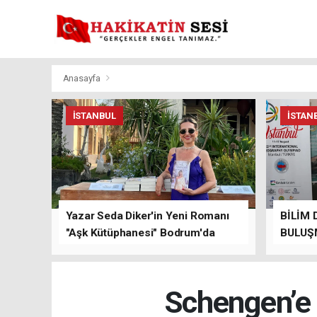
Anasayfa
İSTANBUL
İSTAN
Yazar Seda Diker'in Yeni Romanı
BİLİM 
"Aşk Kütüphanesi" Bodrum'da
BULUŞ
Düzenlenen Özel Lansmanla
Tanıtıldı!
Schengen’e A