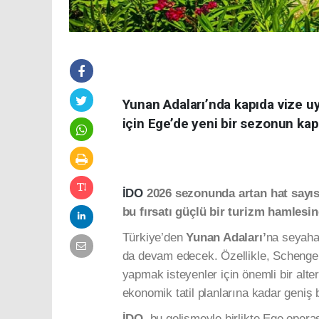
Yunan Adaları’nda kapıda vize uy
için Ege’de yeni bir sezonun kapı
İDO
2026 sezonunda artan hat sayıs
bu fırsatı güçlü bir turizm hamlesi
Türkiye’den
Yunan Adaları’
na seyahat
da devam edecek. Özellikle, Schengen 
yapmak isteyenler için önemli bir alt
ekonomik tatil planlarına kadar geniş 
İDO
, bu gelişmeyle birlikte Ege oper