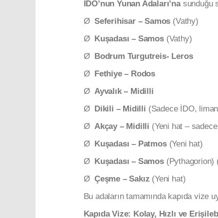
İDO’nun Yunan Adaları’na
sunduğu se
Ø
Seferihisar – Samos
(Vathy)
Ø
Kuşadası – Samos
(Vathy)
Ø
Bodrum Turgutreis- Leros
Ø
Fethiye – Rodos
Ø
Ayvalık – Midilli
Ø
Dikili – Midilli
(Sadece İDO, liman 
Ø
Akçay – Midilli
(Yeni hat – sadece
Ø
Kuşadası – Patmos
(Yeni hat)
Ø
Kuşadası – Samos
(Pythagorion) (
Ø
Çeşme – Sakız
(Yeni hat)
Bu adaların tamamında kapıda vize uy
Kapıda Vize: Kolay, Hızlı ve Erişilebi