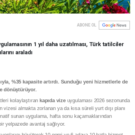
ABONE OL
gulamasının 1 yıl daha uzatılması, Türk tatilciler
larını araladı
ıyla, %35 kapasite artırdı. Sunduğu yeni hizmetlerle de
ne dönüştürüyor.
leri kolaylaştıran
kapıda vize
uygulaması 2026 sezonunda
vizesi almakta zorlanan ya da kısa süreli yurt dışı planı
ernatif sunan uygulama, hafta sonu kaçamaklarından
bir yelpazede avantaj sağlıyor.
asyonlarını büyüterek 10 gemi ve 6 adaya 10 hatla hizmet