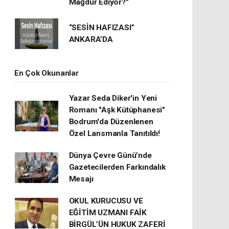
Mağdur Ediyor?"
“SESİN HAFIZASI”
ANKARA’DA
En Çok Okunanlar
Yazar Seda Diker'in Yeni
Romanı "Aşk Kütüphanesi"
Bodrum'da Düzenlenen
Özel Lansmanla Tanıtıldı!
Dünya Çevre Günü’nde
Gazetecilerden Farkındalık
Mesajı
OKUL KURUCUSU VE
EĞİTİM UZMANI FAİK
BİRGÜL’ÜN HUKUK ZAFERİ