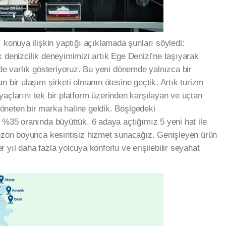
, konuya ilişkin yaptığı açıklamada şunları söyledi:
k denizcilik deneyimimizi artık Ege Denizi’ne taşıyarak
lde varlık gösteriyoruz. Bu yeni dönemde yalnızca bir
n bir ulaşım şirketi olmanın ötesine geçtik. Artık turizm
tiyaçlarını tek bir platform üzerinden karşılayan ve uçtan
öneten bir marka haline geldik. Böşlgedeki
e %35 oranında büyüttük. 6 adaya açtığımız 5 yeni hat ile
sezon boyunca kesintisiz hizmet sunacağız. Genişleyen ürün
 yıl daha fazla yolcuya konforlu ve erişilebilir seyahat