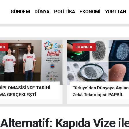
GÜNDEM
DÜNYA
POLİTİKA
EKONOMİ
YURTTAN
BUL
İSTANBUL
DİPLOMASİSİNDE TARİHİ
Türkiye'den Dünyaya Açıla
MA GERÇEKLEŞTİ
Zekâ Teknolojisi: PAPBİL
lternatif: Kapıda Vize ile