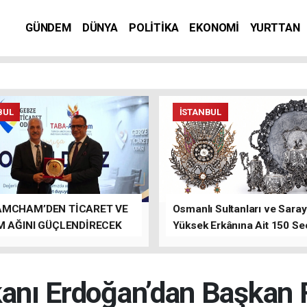
GÜNDEM
DÜNYA
POLİTİKA
EKONOMİ
YURTTAN
BUL
İSTANBUL
AMCHAM’DEN TİCARET VE
Osmanlı Sultanları ve Saray
M AĞINI GÜÇLENDİRECEK
Yüksek Erkânına Ait 150 Se
LAR
Eser Tek Bir Müzayedede
nı Erdoğan’dan Başkan Fı