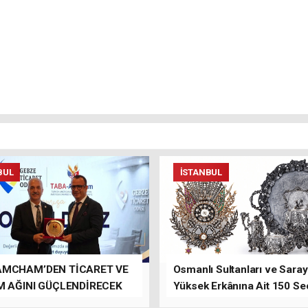
BUL
İSTANBUL
AMCHAM’DEN TİCARET VE
Osmanlı Sultanları ve Saray
M AĞINI GÜÇLENDİRECEK
Yüksek Erkânına Ait 150 Se
LAR
Eser Tek Bir Müzayedede