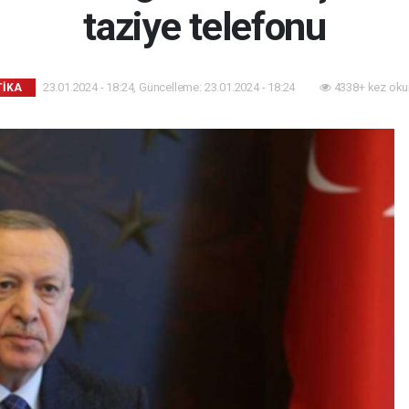
taziye telefonu
23.01.2024 - 18:24, Güncelleme: 23.01.2024 - 18:24
4338+ kez oku
TİKA