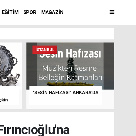
EĞİTİM
SPOR
MAGAZİN
İSTANBUL
“SESİN HAFIZASI” ANKARA’DA
çkin
rıncıoğlu'na