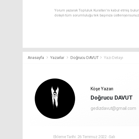
Yorum yazarak Topluluk Kuralları’nı kabul etmiş bulun
dolaylı tüm sorumluluğu tek başınıza üstleniyorsunuz
Anasayfa
Yazarlar
Doğrucu DAVUT
Yazı Detayı
Köşe Yazarı
Doğrucu DAVUT
gedizdavut@gmail.com
Ekleme Tarihi: 26 Temmuz 2022 -Salı