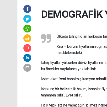
DEMOGRAFİK 
Ülkede bilinçli olan herkesin far
Kira – benzin fiyatlarinin uçma
maddelerindeki
fahiş fiyatlar, yükselen döviz fiyatlarını
bu örnekler sayfalarca yazılabilinir.
Memleket freni boşalmış kamyon misali h
Korkunç bir belirsizlik hakim, insanlar fi
tamamen sıfır . Evet sıfır .
Halk tepkisiz ne yapacağını bilmez halde