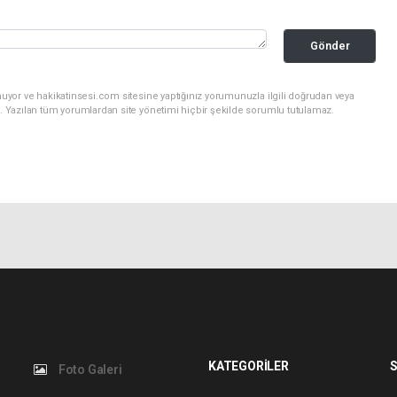
Gönder
uyor ve hakikatinsesi.com sitesine yaptığınız yorumunuzla ilgili doğrudan veya
. Yazılan tüm yorumlardan site yönetimi hiçbir şekilde sorumlu tutulamaz.
KATEGORİLER
S
Foto Galeri