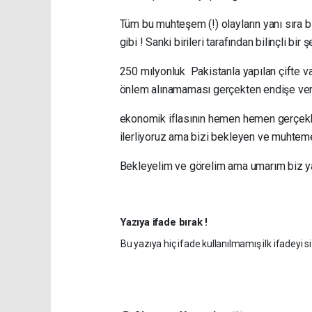
Tüm bu muhteşem (!) olayların yanı sıra
gibi ! Sanki birileri tarafından bilinçli bi
250 mılyonluk Pakistanla yapılan çifte vat
önlem alınamaması gerçekten endişe veri
ekonomik iflasının hemen hemen gerçekl
ilerliyoruz ama bizi bekleyen ve muhteme
Bekleyelim ve görelim ama umarım biz yan
Yazıya ifade bırak !
Bu yazıya hiç ifade kullanılmamış ilk ifadeyi si