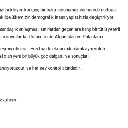
 bizi bekleyen korkunç bir beka sorunumuz var hemde nurtopu
r şekilde ülkemizin demografik insan yapısı hızla değiştiriliyor .
andaşlık anlaşması, sınırlardan geçenlere karşı bir türlü yeterli
ci boyutlarda…Üstüne birde Afganistan ve Pakistanın
eşmiş olması… Hoş biz de ekonomik olarak aynı yolda
l olan yeni bir büyük göç dalgası, ve sonuçları…
ılıyoruzdur ve her sey kontrol altındadır…
z kullanın.