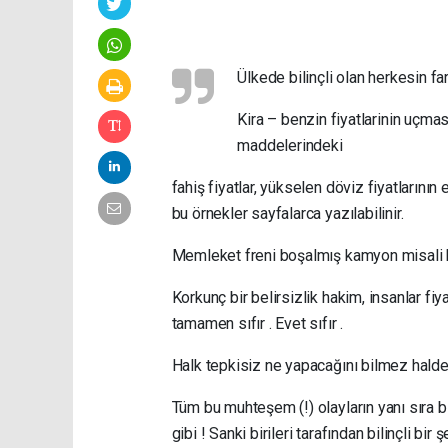
Ülkede bilinçli olan herkesin far
Kira – benzin fiyatlarinin uçma
maddelerindeki
fahiş fiyatlar, yükselen döviz fiyatlarını
bu örnekler sayfalarca yazılabilinir.
Memleket freni boşalmış kamyon misali h
Korkunç bir belirsizlik hakim, insanlar fi
tamamen sıfır . Evet sıfır .
Halk tepkisiz ne yapacağını bilmez halde
Tüm bu muhteşem (!) olayların yanı sıra
gibi ! Sanki birileri tarafından bilinçli bi