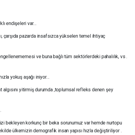
klı endişeleri var…
sı, çarşıda pazarda insafsızca yükselen temel ihtiyaç
n engellenememesi ve buna bağlı tüm sektörlerdeki pahalılık, vs .
ızla yokuş aşağı iniyor…
yat algısını yitirmiş durumda ,toplumsal refleks denen şey
.
 bizi bekleyen korkunç bir beka sorunumuz var hemde nurtopu
r şekilde ülkemizin demografik insan yapısı hızla değiştiriliyor .