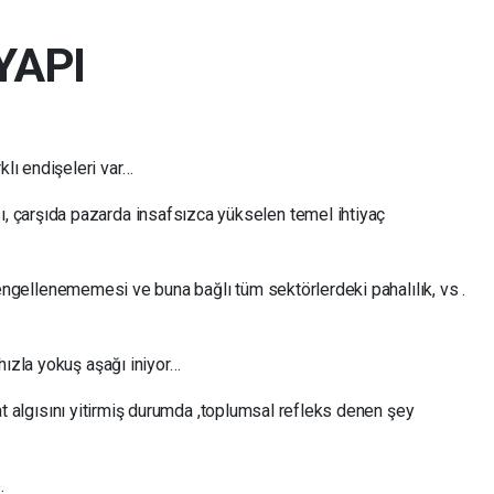
YAPI
klı endişeleri var…
sı, çarşıda pazarda insafsızca yükselen temel ihtiyaç
n engellenememesi ve buna bağlı tüm sektörlerdeki pahalılık, vs .
ızla yokuş aşağı iniyor…
yat algısını yitirmiş durumda ,toplumsal refleks denen şey
.