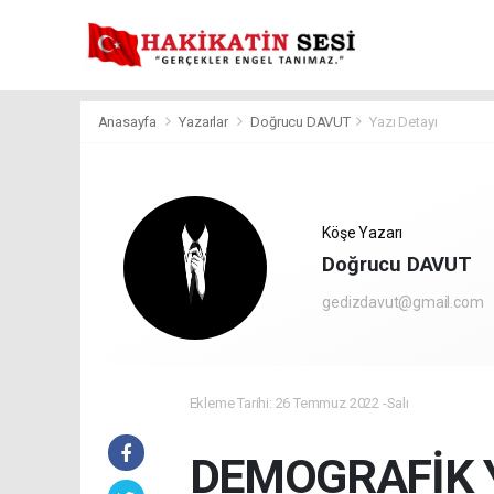
Anasayfa
Yazarlar
Doğrucu DAVUT
Yazı Detayı
Köşe Yazarı
Doğrucu DAVUT
gedizdavut@gmail.com
Ekleme Tarihi: 26 Temmuz 2022 -Salı
DEMOGRAFİK 