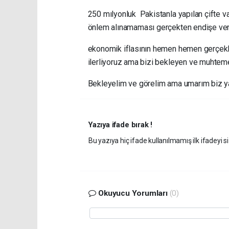
250 mılyonluk Pakistanla yapılan çifte vat
önlem alınamaması gerçekten endişe veri
ekonomik iflasının hemen hemen gerçekl
ilerliyoruz ama bizi bekleyen ve muhteme
Bekleyelim ve görelim ama umarım biz yan
Yazıya ifade bırak !
Bu yazıya hiç ifade kullanılmamış ilk ifadeyi si
Okuyucu Yorumları
(0)