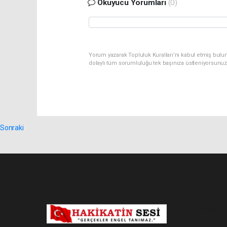
Okuyucu Yorumları
(0)
Yorum yazarak Topluluk Kuralları’nı kabul etmiş bulun
dolaylı tüm sorumluluğu tek başınıza üstleniyorsunuz
Sonraki
Pro-0.037