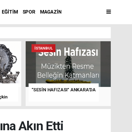
EĞİTİM
SPOR
MAGAZİN
İSTANBUL
“SESİN HAFIZASI” ANKARA’DA
çkin
na Akın Etti