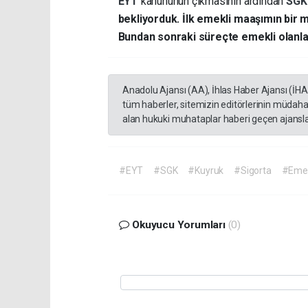
EYT
kanununun çıkmasının ardından
SG
bekliyorduk. İlk emekli maaşımın bir
Bundan sonraki süreçte emekli olanlar
Anadolu Ajansı (AA), İhlas Haber Ajansı (İH
tüm haberler, sitemizin editörlerinin müdaha
alan hukuki muhataplar haberi geçen ajanslar
#EYT
#SGK
#Kuyruk
#Sigorta
#Emekl
Okuyucu Yorumları
(0)