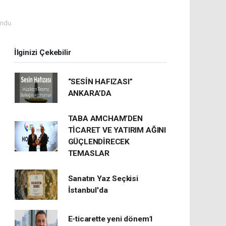
ndu.
İlginizi Çekebilir
“SESİN HAFIZASI”
ANKARA’DA
TABA AMCHAM’DEN
TİCARET VE YATIRIM AĞINI
GÜÇLENDİRECEK
TEMASLAR
Sanatın Yaz Seçkisi
İstanbul'da
E-ticarette yeni dönem1