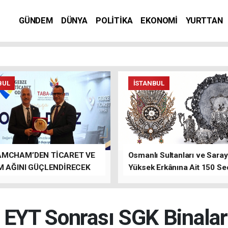
GÜNDEM
DÜNYA
POLİTİKA
EKONOMİ
YURTTAN
BUL
İSTANBUL
AMCHAM’DEN TİCARET VE
Osmanlı Sultanları ve Saray
M AĞINI GÜÇLENDİRECEK
Yüksek Erkânına Ait 150 Se
LAR
Eser Tek Bir Müzayedede
 EYT Sonrası SGK Binaları