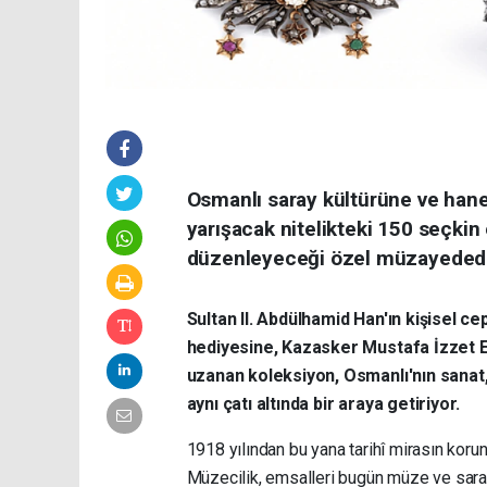
Osmanlı saray kültürüne ve haned
yarışacak nitelikteki 150 seçkin 
düzenleyeceği özel müzayedede 
Sultan II. Abdülhamid Han'ın kişisel c
hediyesine, Kazasker Mustafa İzzet Ef
uzanan koleksiyon, Osmanlı'nın sanat, 
aynı çatı altında bir araya getiriyor.
1918 yılından bu yana tarihî mirasın koru
Müzecilik, emsalleri bugün müze ve saray