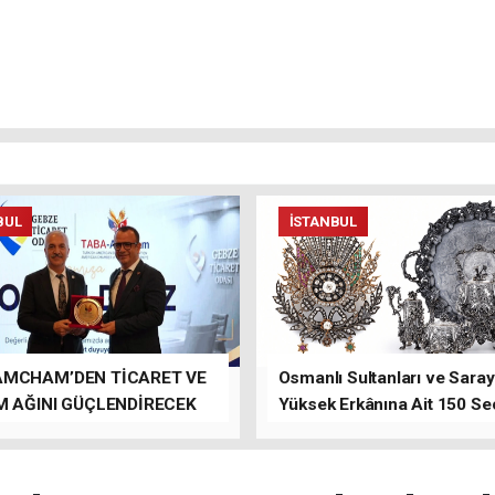
BUL
İSTANBUL
AMCHAM’DEN TİCARET VE
Osmanlı Sultanları ve Saray
M AĞINI GÜÇLENDİRECEK
Yüksek Erkânına Ait 150 Se
LAR
Eser Tek Bir Müzayedede