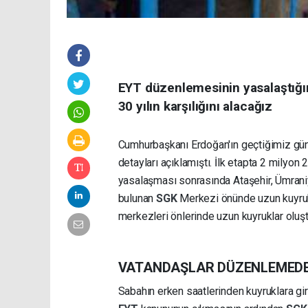
EYT düzenlemesinin yasalaştığını
30 yılın karşılığını alacağız
Cumhurbaşkanı Erdoğan'ın geçtiğimiz gün
detayları açıklamıştı. İlk etapta 2 milyon
yasalaşması sonrasında Ataşehir, Ümraniye
bulunan
SGK
Merkezi önünde uzun kuyrukla
merkezleri önlerinde uzun kuyruklar oluş
VATANDAŞLAR DÜZENLEMED
Sabahın erken saatlerinden kuyruklara g