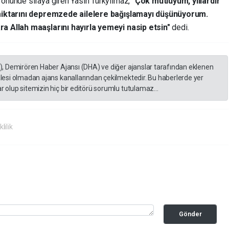
K
önünde sıraya giren Yasin Türkyılmaz,
"Çok mutluyum, yıllardır
 miktarını depremzede ailelere bağışlamayı düşünüyorum.
a Allah maaşlarını hayırla yemeyi nasip etsin"
dedi.
A), Demirören Haber Ajansı (DHA) ve diğer ajanslar tarafından eklenen
lesi olmadan ajans kanallarından çekilmektedir. Bu haberlerde yer
 olup sitemizin hiç bir editörü sorumlu tutulamaz...
ilik
Gönder