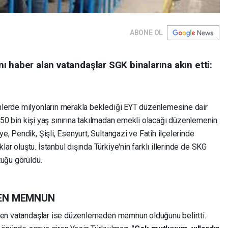
ABONE OL
 haber alan vatandaşlar SGK binalarına akın etti:
lerde milyonların merakla beklediği EYT düzenlemesine dair
 250 bin kişi yaş sınırına takılmadan emekli olacağı düzenlemenin
, Pendik, Şişli, Esenyurt, Sultangazi ve Fatih ilçelerinde
r oluştu. İstanbul dışında Türkiye'nin farklı illerinde de SKG
tuğu görüldü.
EN MEMNUN
iren vatandaşlar ise düzenlemeden memnun olduğunu belirtti.