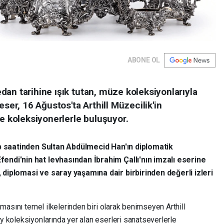
ABONE OL
an tarihine ışık tutan, müze koleksiyonlarıyla
eser, 16 Ağustos'ta Arthill Müzecilik'in
koleksiyonerlerle buluşuyor.
ep saatinden Sultan Abdülmecid Han'ın diplomatik
endi'nin hat levhasından İbrahim Çallı'nın imzalı eserine
diplomasi ve saray yaşamına dair birbirinden değerli izleri
nmasını temel ilkelerinden biri olarak benimseyen Arthill
 koleksiyonlarında yer alan eserleri sanatseverlerle