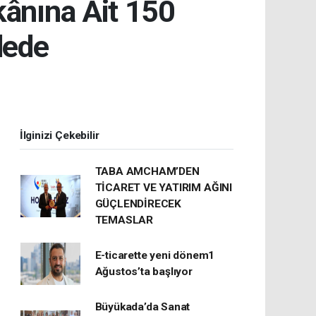
kânına Ait 150
dede
İlginizi Çekebilir
TABA AMCHAM’DEN
TİCARET VE YATIRIM AĞINI
GÜÇLENDİRECEK
TEMASLAR
E-ticarette yeni dönem1
Ağustos’ta başlıyor
Büyükada’da Sanat