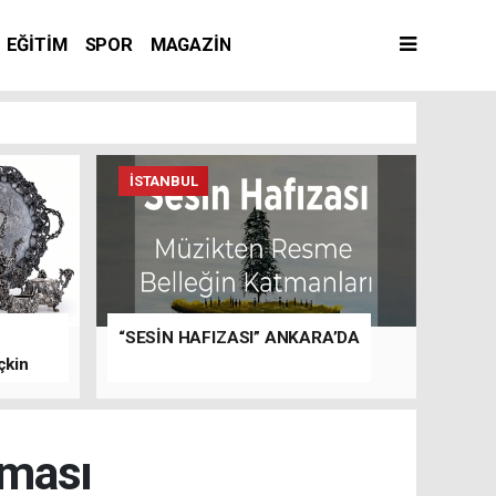
EĞİTİM
SPOR
MAGAZİN
İSTANBUL
“SESİN HAFIZASI” ANKARA’DA
çkin
şması