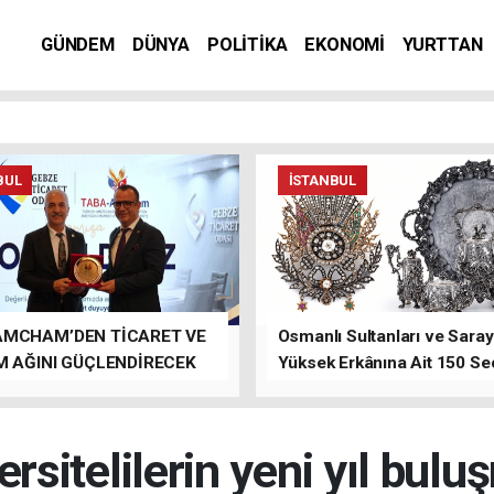
GÜNDEM
DÜNYA
POLİTİKA
EKONOMİ
YURTTAN
BUL
İSTANBUL
AMCHAM’DEN TİCARET VE
Osmanlı Sultanları ve Saray
M AĞINI GÜÇLENDİRECEK
Yüksek Erkânına Ait 150 Se
LAR
Eser Tek Bir Müzayedede
ersitelilerin yeni yıl bulu