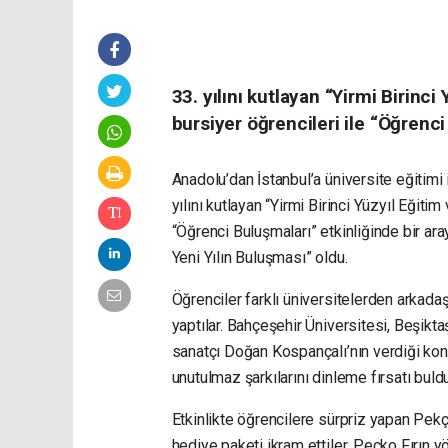
33. yılını kutlayan “Yirmi Birinci
bursiyer öğrencileri ile “Öğrenci
Anadolu’dan İstanbul’a üniversite eğitimi 
yılını kutlayan “Yirmi Birinci Yüzyıl Eğiti
“Öğrenci Buluşmaları” etkinliğinde bir ara
Yeni Yılın Buluşması” oldu.
Öğrenciler farklı üniversitelerden arkadaşl
yaptılar. Bahçeşehir Üniversitesi, Beşikt
sanatçı Doğan Kospançalı’nın verdiği ko
unutulmaz şarkılarını dinleme fırsatı buldu
Etkinlikte öğrencilere sürpriz yapan Pekço
hediye paketi ikram ettiler. Peçko Fırın yö