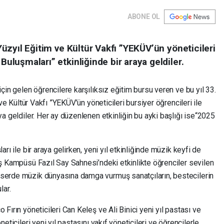
ABONE OL
 Yüzyıl Eğitim ve Kültür Vakfı ”YEKÜV’ün yöneticileri
 Buluşmaları” etkinliğinde bir araya geldiler.
için gelen öğrencilere karşılıksız eğitim bursu veren ve bu yıl 33.
m ve Kültür Vakfı ”YEKÜV’ün yöneticileri bursiyer öğrencileri ile
ya geldiler. Her ay düzenlenen etkinliğin bu ayki başlığı ise“2025
arı ile bir araya gelirken, yeni yıl etkinliğinde müzik keyfi de
aş Kampüsü Fazıl Say Sahnesi’ndeki etkinlikte öğrenciler sevilen
nserde müzik dünyasına damga vurmuş sanatçıların, bestecilerin
lar.
 Fırın yöneticileri Can Keleş ve Ali Binici yeni yıl pastası ve
neticileri yeni yıl pastasını vakıf yöneticileri ve öğrencilerle