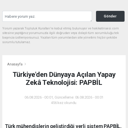
Gönder
Yorum yazarak Topluluk Kuralları’nı kabul etmiş bulunuyor ve hakikatinsesi.com
sitesine yaptığınız yorumunuzla ilgili doğrudan veya dolaylı tüm sorumluluğu tek
başınıza üstleniyorsunuz. Yazılan tüm yorumlardan site yönetimi hiçbir şekilde
sorumlu tutulamaz.
Anasayfa
Türkiye'den Dünyaya Açılan Yapay
Zekâ Teknolojisi: PAPBİL
06.08.2026 - 00:01, Güncelleme: 06.08.2026 - 00:01
456 kez okundu.
Türk mühendislerin geliştirdiği yerli sistem PAPBİL,