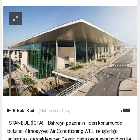
Erkek
|
Kadın
(Haberi Sesli Oku)
İSTANBUL (İGFA) - Bahreyn pazarının lideri konumunda
bulunan Almoayyed Air Conditioning WLL ile işbirliği
anlaşması gerçekleştiren Cvsair, daha önce aynı holding ile