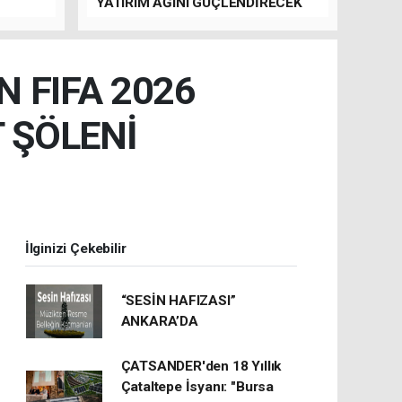
YATIRIM AĞINI GÜÇLENDİRECEK
TEMASLAR
N FIFA 2026
 ŞÖLENİ
İlginizi Çekebilir
“SESİN HAFIZASI”
ANKARA’DA
ÇATSANDER'den 18 Yıllık
Çataltepe İsyanı: "Bursa