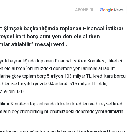
ABONE OL
Şimşek başkanlığında toplanan Finansal İstikrar
reysel kart borçlarını yeniden ele alırken
r atılabilir” mesajı verdi.
mşek
başkanlığında toplanan Finansal İstikrar Komitesi, tüketici
den ele alırken “önümüzdeki dönemde yeni adımlar atılabilir”
rine göre toplam borç 5 trilyon 103 milyar TL, kredi kartı borcu
ediler ise bir yılda yüzde 94 artarak 515 milyar TL oldu,
259 bin 130.
ikrar Komitesi toplantısında tüketici kredileri ve bireysel kredi
ımların değerlendirildiğini, önümüzdeki dönemde yeni adımların
verilerine göre, ağustos ayında bireysel kredi veya kart borcunu