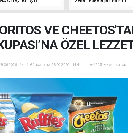
MA GERÇEKLEŞTİ
Zekâ Teknolojisi: PAPBİL
ORITOS VE CHEETOS'TA
KUPASI’NA ÖZEL LEZZET
28.06.2026 - 14:41, Güncelleme: 28.06.2026 - 14:41
12254+ kez okundu.