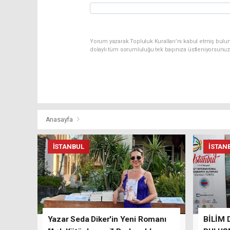
Yorum yazarak Topluluk Kuralları’nı kabul etmiş bulun
dolaylı tüm sorumluluğu tek başınıza üstleniyorsunuz
Anasayfa
İSTANBUL
İSTAN
Yazar Seda Diker'in Yeni Romanı
BİLİM 