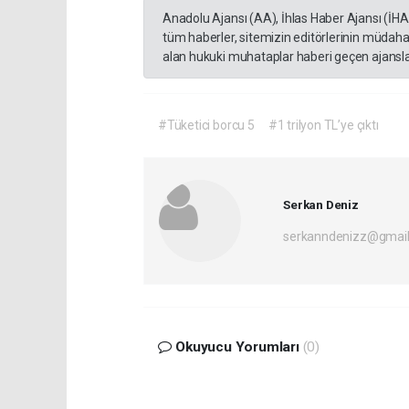
Anadolu Ajansı (AA), İhlas Haber Ajansı (İH
tüm haberler, sitemizin editörlerinin müdaha
alan hukuki muhataplar haberi geçen ajanslar
#Tüketici borcu 5
#1 trilyon TL’ye çıktı
Serkan Deniz
serkanndenizz@gmai
Okuyucu Yorumları
(0)