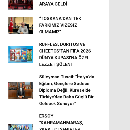
ARAYA GELDİ
“TOSKANA'DAN TEK
FARKIMIZ VİZESİZ
OLMAMIZ”
RUFFLES, DORITOS VE
CHEETOS'TAN FIFA 2026
DÜNYA KUPASI’NA ÖZEL
LEZZET ŞÖLENİ
Süleyman Tuncil: “İtalya’da
Eğitim, Gençlere Sadece
Diploma Değil, Küreselde
Türkiye’den Daha Güçlü Bir
Gelecek Sunuyor”
ERSOY:
“KAHRAMANMARAŞ,
YARATICI ŞEHİRLER