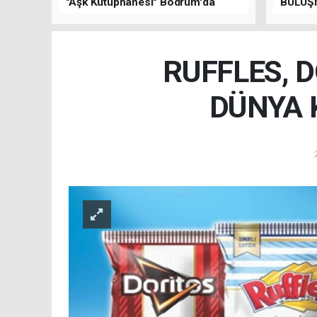
"Aşk Kütüphanesi" Bodrum'da
BULUŞ
Düzenlenen Özel Lansmanla
Tanıtıldı!
RUFFLES, D
DÜNYA 