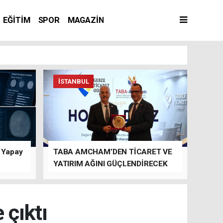
EĞİTİM
SPOR
MAGAZİN
İSTANBUL
n Yapay
TABA AMCHAM’DEN TİCARET VE
YATIRIM AĞINI GÜÇLENDİRECEK
TEMASLAR
 çıktı