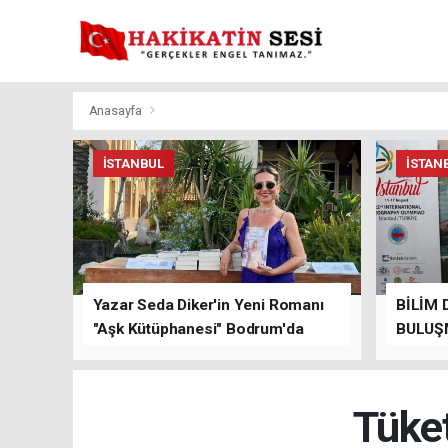
Anasayfa
İSTANBUL
İSTAN
Yazar Seda Diker'in Yeni Romanı
BİLİM 
"Aşk Kütüphanesi" Bodrum'da
BULUŞ
Düzenlenen Özel Lansmanla
Tanıtıldı!
Tüket