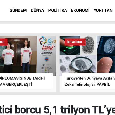
GÜNDEM
DÜNYA
POLİTİKA
EKONOMİ
YURTTAN
BUL
İSTANBUL
DİPLOMASİSİNDE TARİHİ
Türkiye'den Dünyaya Açıla
MA GERÇEKLEŞTİ
Zekâ Teknolojisi: PAPBİL
ici borcu 5,1 trilyon TL’ye