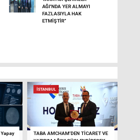
AĞI'NDA YER ALMAYI
FAZLASIYLA HAK
ETMİŞTİR”
İSTANBUL
n Yapay
TABA AMCHAM’DEN TİCARET VE