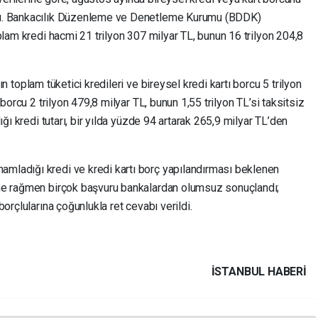
du. Bankacılık Düzenleme ve Denetleme Kurumu (BDDK)
plam kredi hacmi 21 trilyon 307 milyar TL, bunun 16 trilyon 204,8
ın toplam tüketici kredileri ve bireysel kredi kartı borcu 5 trilyon
borcu 2 trilyon 479,8 milyar TL, bunun 1,55 trilyon TL’si taksitsiz
ığı kredi tutarı, bir yılda yüzde 94 artarak 265,9 milyar TL’den
mladığı kredi ve kredi kartı borç yapılandırması beklenen
ne rağmen birçok başvuru bankalardan olumsuz sonuçlandı;
orçlularına çoğunlukla ret cevabı verildi.
İSTANBUL HABERİ