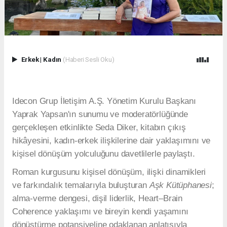
Erkek
|
Kadın
(Haberi Sesli Oku)
Idecon Grup İletişim A.Ş. Yönetim Kurulu Başkanı
Yaprak Yapsan'ın sunumu ve moderatörlüğünde
gerçekleşen etkinlikte Seda Diker, kitabın çıkış
hikâyesini, kadın-erkek ilişkilerine dair yaklaşımını ve
kişisel dönüşüm yolculuğunu davetlilerle paylaştı.
Roman kurgusunu kişisel dönüşüm, ilişki dinamikleri
ve farkındalık temalarıyla buluşturan
Aşk Kütüphanesi
;
alma-verme dengesi, dişil liderlik, Heart–Brain
Coherence yaklaşımı ve bireyin kendi yaşamını
dönüştürme potansiyeline odaklanan anlatısıyla