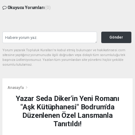
Okuyucu Yorumları
(0)
Gönder
Yorum yazarak Topluluk Kuralları’nı kabul etmiş bulunuyor ve hakikatinsesi.com
sitesine yaptığınız yorumunuzla ilgili doğrudan veya dolaylı tüm sorumluluğu tek
başınıza üstleniyorsunuz. Yazılan tüm yorumlardan site yönetimi hiçbir şekilde
sorumlu tutulamaz.
Anasayfa
Yazar Seda Diker'in Yeni Romanı
"Aşk Kütüphanesi" Bodrum'da
Düzenlenen Özel Lansmanla
Tanıtıldı!