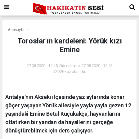
Anasayfa
Toroslar'ın kardeleni: Yörük kızı
Emine
27.08.2020 - 14:45, Güncelleme: 27.08.2020 - 14:45
5207+ kez okundu.
Antalya'nın Akseki ilçesinde yaz aylarında konar
göçer yaşayan Yörük ailesiyle yayla yayla gezen 12
yaşındaki Emine Betül Küçükakça, hayvanlarını
otlatırken bir yandan da hayallerini gerçeğe
dönüştürebilmek için ders çalışıyor.