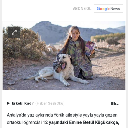
ABONE OL
Erkek
|
Kadın
(Haberi Sesli Oku)
Antalya'da yaz aylarında Yörük ailesiyle yayla yayla gezen
ortaokul öğrencisi
12 yaşındaki Emine Betül Küçükakça,