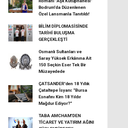
Romanı "Aşk Kütüphanesi"
Bodrum'da Düzenlenen
Özel Lansmanla Tanıtıldı!
BİLİM DİPLOMASİSİNDE
TARİHİ BULUŞMA
GERÇEKLEŞTİ
Osmanlı Sultanları ve
Saray Yüksek Erkânına Ait
150 Seçkin Eser Tek Bir
Müzayedede
ÇATSANDER'den 18 Yıllık
Çataltepe İsyanı: "Bursa
Esnafını Kim 18 Yıldır
Mağdur Ediyor?"
TABA AMCHAM’DEN
TİCARET VE YATIRIM AĞINI