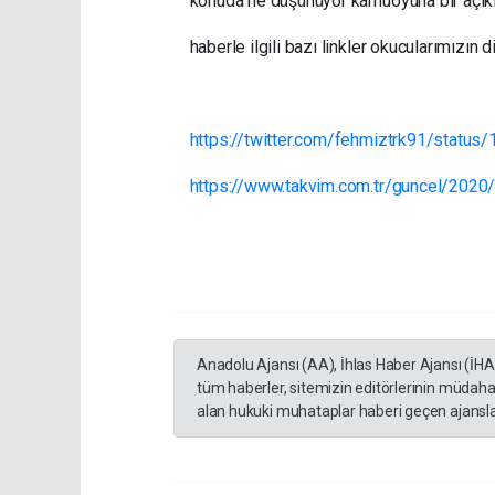
konuda ne düşünüyor kamuoyuna bir açık
haberle ilgili bazı linkler okucularımızın 
https://twitter.com/fehmiztrk91/st
https://www.takvim.com.tr/guncel/2020
Anadolu Ajansı (AA), İhlas Haber Ajansı (İH
tüm haberler, sitemizin editörlerinin müdaha
alan hukuki muhataplar haberi geçen ajanslar