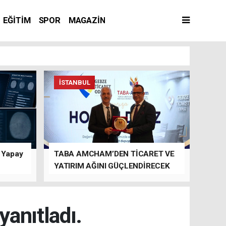
EĞİTİM
SPOR
MAGAZİN
İSTANBUL
n Yapay
TABA AMCHAM’DEN TİCARET VE
YATIRIM AĞINI GÜÇLENDİRECEK
TEMASLAR
anıtladı.