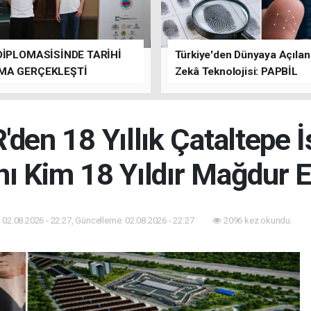
DİPLOMASİSİNDE TARİHİ
Türkiye'den Dünyaya Açıla
MA GERÇEKLEŞTİ
Zekâ Teknolojisi: PAPBİL
n 18 Yıllık Çataltepe İ
nı Kim 18 Yıldır Mağdur E
02.08.2026 - 22:27, Güncelleme: 02.08.2026 - 22:27
2096 kez okundu.