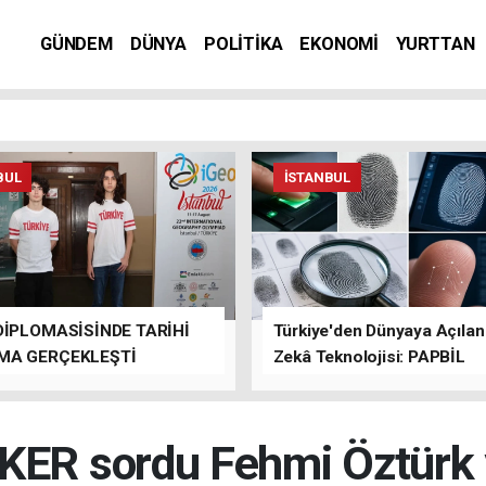
GÜNDEM
DÜNYA
POLİTİKA
EKONOMİ
YURTTAN
BUL
İSTANBUL
DİPLOMASİSİNDE TARİHİ
Türkiye'den Dünyaya Açıla
MA GERÇEKLEŞTİ
Zekâ Teknolojisi: PAPBİL
İKER sordu Fehmi Öztürk y