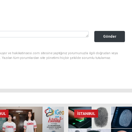
Gönder
uyor ve hakikatinsesi.com sitesine yaptığınız yorumunuzla ilgili doğrudan veya
. Yazılan tüm yorumlardan site yönetimi hiçbir şekilde sorumlu tutulamaz.
BUL
İSTANBUL