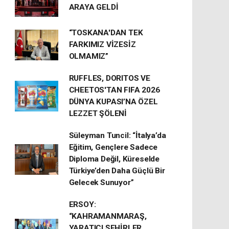
ARAYA GELDİ
“TOSKANA'DAN TEK
FARKIMIZ VİZESİZ
OLMAMIZ”
RUFFLES, DORITOS VE
CHEETOS'TAN FIFA 2026
DÜNYA KUPASI’NA ÖZEL
LEZZET ŞÖLENİ
Süleyman Tuncil: “İtalya’da
Eğitim, Gençlere Sadece
Diploma Değil, Küreselde
Türkiye’den Daha Güçlü Bir
Gelecek Sunuyor”
ERSOY:
“KAHRAMANMARAŞ,
YARATICI ŞEHİRLER