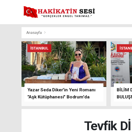
Anasayfa
İSTANBUL
İSTAN
Yazar Seda Diker'in Yeni Romanı
BİLİM 
"Aşk Kütüphanesi" Bodrum'da
BULUŞ
Düzenlenen Özel Lansmanla
Tanıtıldı!
Tevfik D