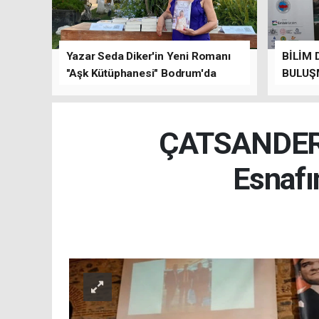
Yazar Seda Diker'in Yeni Romanı
BİLİM 
"Aşk Kütüphanesi" Bodrum'da
BULUŞ
Düzenlenen Özel Lansmanla
Tanıtıldı!
ÇATSANDER'de
Esnafı