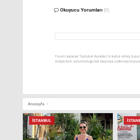
Okuyucu Yorumları
(0)
Yorum yazarak Topluluk Kuralları’nı kabul etmiş bulun
dolaylı tüm sorumluluğu tek başınıza üstleniyorsunuz
Anasayfa
İSTANBUL
İSTAN