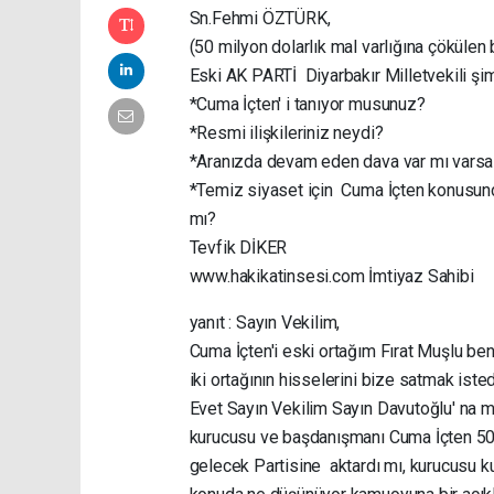
Sn.Fehmi ÖZTÜRK,
(50 milyon dolarlık mal varlığına çökülen b
Eski AK PARTİ Diyarbakır Milletvekili ş
*Cuma İçten' i tanıyor musunuz?
*Resmi ilişkileriniz neydi?
*Aranızda devam eden dava var mı varsa
*Temiz siyaset için Cuma İçten konusund
mı?
Tevfik DİKER
www.hakikatinsesi.com İmtiyaz Sahibi
yanıt : Sayın Vekilim,
Cuma İçten'i eski ortağım Fırat Muşlu beni
iki ortağının hisselerini bize satmak iste
Evet Sayın Vekilim Sayın Davutoğlu' na 
kurucusu ve başdanışmanı Cuma İçten 50 
gelecek Partisine aktardı mı, kurucusu ku