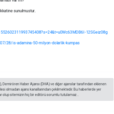
laması var mı?
dikkatine sunulmustur..
atus/1552602311993745408?s=24&t=u0Wc63MDB6I-12SGeiz08g
/07/28/is-adamina-50-milyon-dolarlik-kumpas
A), Demirören Haber Ajansı (DHA) ve diğer ajanslar tarafından eklenen
lesi olmadan ajans kanallarından çekilmektedir. Bu haberlerde yer
 olup sitemizin hiç bir editörü sorumlu tutulamaz...