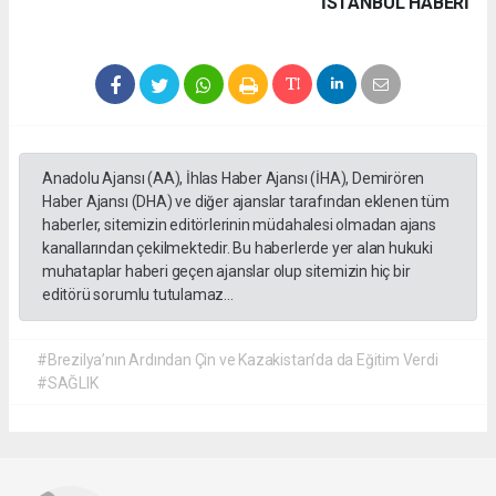
İSTANBUL HABERİ
Anadolu Ajansı (AA), İhlas Haber Ajansı (İHA), Demirören
Haber Ajansı (DHA) ve diğer ajanslar tarafından eklenen tüm
haberler, sitemizin editörlerinin müdahalesi olmadan ajans
kanallarından çekilmektedir. Bu haberlerde yer alan hukuki
muhataplar haberi geçen ajanslar olup sitemizin hiç bir
editörü sorumlu tutulamaz...
#Brezilya’nın Ardından Çin ve Kazakistan’da da Eğitim Verdi
#SAĞLIK