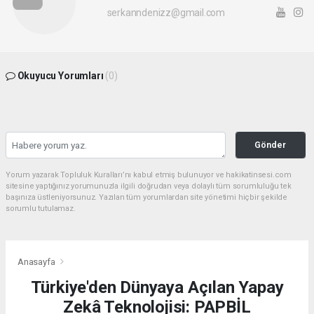
serkanndenizz@gmail.com
Okuyucu Yorumları
(0)
Gönder
Yorum yazarak Topluluk Kuralları’nı kabul etmiş bulunuyor ve hakikatinsesi.com
sitesine yaptığınız yorumunuzla ilgili doğrudan veya dolaylı tüm sorumluluğu tek
başınıza üstleniyorsunuz. Yazılan tüm yorumlardan site yönetimi hiçbir şekilde
sorumlu tutulamaz.
Anasayfa
Türkiye'den Dünyaya Açılan Yapay
Zekâ Teknolojisi: PAPBİL