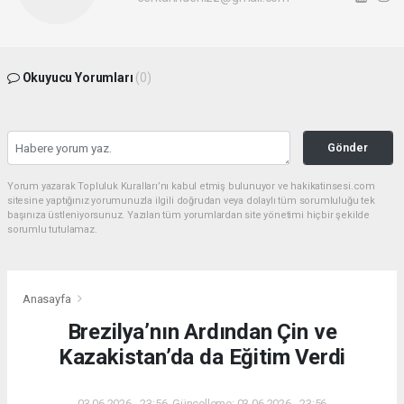
Okuyucu Yorumları
(0)
Gönder
Yorum yazarak Topluluk Kuralları’nı kabul etmiş bulunuyor ve hakikatinsesi.com
sitesine yaptığınız yorumunuzla ilgili doğrudan veya dolaylı tüm sorumluluğu tek
başınıza üstleniyorsunuz. Yazılan tüm yorumlardan site yönetimi hiçbir şekilde
sorumlu tutulamaz.
Anasayfa
Brezilya’nın Ardından Çin ve
Kazakistan’da da Eğitim Verdi
03.06.2026 - 23:56, Güncelleme: 03.06.2026 - 23:56