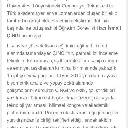
Üniversitesi bünyesindeki Cumhuriyet Teknokent'te
Türk akademisyenler ve uzmanlardan oluşan bir ekip
tarafından geliştirildi. Sistemin geliştirme ekibinin
başında ise buluş sahibi Öğretim Görevlisi
Hacı İsmail
ÇINGI
bulunuyor.
Lisans ve yüksek lisans eğitimini eğitim bilimleri
alanında tamamlayan ÇINGI'nın, parmak izi inceleme
teknikleri konusunda çeşitli sertifikalara sahip olduğu
ve emniyet teşkilatının kriminal birimlerinde yaklaşık
15 yıl görev yaptığı belirtiliyor. 2016 yılından bu yana
biyometrik analiz ve yapay zekâ alanında
çalışmalarını sürdüren ÇINGI ve ekibi, geliştirdikleri
yazılımları Teknofest başta olmak üzere çok sayıda
teknoloji yarışması, bilimsel kongre ve akademik
platformda tanıttı. Projenin uluslararası ilgi gördüğü ve
yurt dışından iş birliği teklifleri aldığı, ancak ekibin
çalışmalarını Türkiye'de sürdürmeyi tercih ettiği ifade