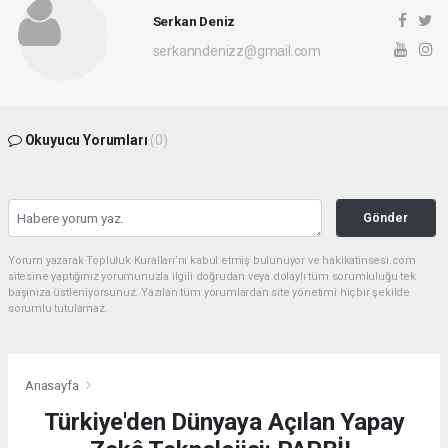
Serkan Deniz
serkanndenizz@gmail.com
Okuyucu Yorumları
(0)
Gönder
Yorum yazarak Topluluk Kuralları’nı kabul etmiş bulunuyor ve hakikatinsesi.com
sitesine yaptığınız yorumunuzla ilgili doğrudan veya dolaylı tüm sorumluluğu tek
başınıza üstleniyorsunuz. Yazılan tüm yorumlardan site yönetimi hiçbir şekilde
sorumlu tutulamaz.
Anasayfa
Türkiye'den Dünyaya Açılan Yapay