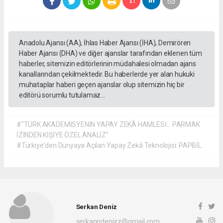
Anadolu Ajansı (AA), İhlas Haber Ajansı (İHA), Demirören
Haber Ajansı (DHA) ve diğer ajanslar tarafından eklenen tüm
haberler, sitemizin editörlerinin müdahalesi olmadan ajans
kanallarından çekilmektedir. Bu haberlerde yer alan hukuki
muhataplar haberi geçen ajanslar olup sitemizin hiç bir
editörü sorumlu tutulamaz...
#"TÜRK AKADEMİSYENİN YAPAY ZEKÂ HAMLESİ... PARMAK
İZİNDEN KİŞİYE ÖZEL ANALİZ"
#Türkiye'den Dünyaya Açılan Yapay Zekâ Teknolojisi: PAPBİL
Serkan Deniz
serkanndenizz@gmail.com