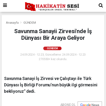
Anasayfa
GÜNDEM
Savunma Sanayii Zirvesi'nde İş
Dünyası Bir Araya Geliyor
GÜNDEM
24.09.2024 - 12:23, Güncelleme: 24.09.2024 - 12:23
270550+ kez okundu.
Savunma Sanayi İş Zirvesi ve Çalıştayı ile Türk
Dünyası İş Birliği Forumu’nun büyük ilgi görmesini
bekliyoruz" dedi.
ABONE OL