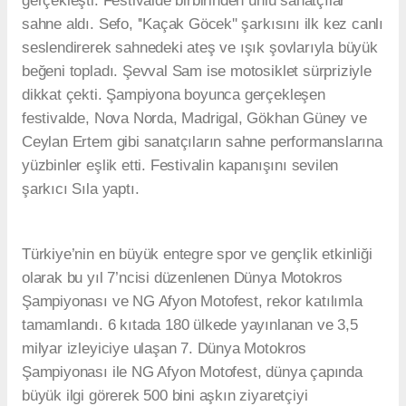
gerçekleşti. Festivalde birbirinden ünlü sanatçılar
sahne aldı. Sefo, ''Kaçak Göcek'' şarkısını ilk kez canlı
seslendirerek sahnedeki ateş ve ışık şovlarıyla büyük
beğeni topladı. Şevval Sam ise motosiklet sürpriziyle
dikkat çekti. Şampiyona boyunca gerçekleşen
festivalde, Nova Norda, Madrigal, Gökhan Güney ve
Ceylan Ertem gibi sanatçıların sahne performanslarına
yüzbinler eşlik etti. Festivalin kapanışını sevilen
şarkıcı Sıla yaptı.
Türkiye’nin en büyük entegre spor ve gençlik etkinliği
olarak bu yıl 7’ncisi düzenlenen Dünya Motokros
Şampiyonası ve NG Afyon Motofest, rekor katılımla
tamamlandı. 6 kıtada 180 ülkede yayınlanan ve 3,5
milyar izleyiciye ulaşan 7. Dünya Motokros
Şampiyonası ile NG Afyon Motofest, dünya çapında
büyük ilgi görerek 500 bini aşkın ziyaretçiyi