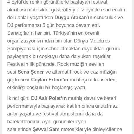
4 Eylül’de renkli görüntülerle başlayan festival,
akrobasi motosiklet gösterileriyle izleyicilere adrenalin
dolu anlar yaşatırken
Duygu Atakan’ın
sunuculuk ve
DJ performansı 5 gün boyunca devam etti.
Sanatçıların her biri, Türkiye’nin en önemli
organizasyonlarından biri olan Dünya Motokros
Şampiyonası için sahne almaktan duydukları gururu
paylaşarak bu coşkuyu daha da yukarı taşıdılar.
Festivalin ilk gününde, Rock müziğin sevilen
sesi
Sena Şener
ve alternatif rock ve caz müziğin
güçlü
sesi Ceylan Ertem’in
muhteşem konserleri,
etkinliğe coşkulu bir başlangıç yaptı.
İkinci gün,
DJ Aslı Polat’ın
müthiş davul ve bateri
performansıyla başlayarak katılımcılara unutulmaz
anlar yaşattı ve festival atmosferini daha da
hareketlendirdi. Aynı günün ilerleyen
saatlerinde
Şevval Sam
motosikletiyle dinleyicilerine