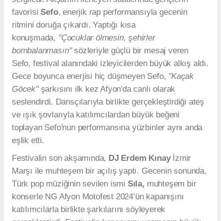
favorisi
Sefo
, enerjik rap performansıyla gecenin
ritmini doruğa çıkardı. Yaptığı kısa
konuşmada,
"Çocuklar ölmesin, şehirler
bombalanmasın"
sözleriyle güçlü bir mesaj veren
Sefo, festival alanındaki izleyicilerden büyük alkış aldı.
Gece boyunca enerjisi hiç düşmeyen Sefo,
"Kaçak
Göcek"
şarkısını ilk kez Afyon'da canlı olarak
seslendirdi. Dansçılarıyla birlikte gerçekleştirdiği ateş
ve ışık şovlarıyla katılımcılardan büyük beğeni
toplayan Sefo'nun performansına yüzbinler aynı anda
eşlik etti.
Festivalin son akşamında,
DJ Erdem Kınay
İzmir
Marşı ile muhteşem bir açılış yaptı. Gecenin sonunda,
Türk pop müziğinin sevilen ismi
Sıla,
muhteşem bir
konserle NG Afyon Motofest 2024’ün kapanışını
katılımcılarla birlikte şarkılarını söyleyerek