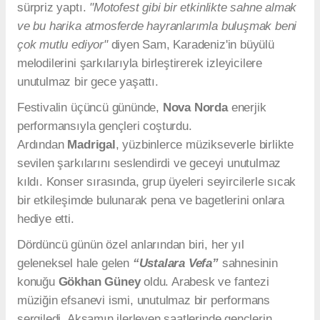
sürpriz yaptı.
"Motofest gibi bir etkinlikte sahne almak
ve bu harika atmosferde hayranlarımla buluşmak beni
çok mutlu ediyor"
diyen Sam, Karadeniz'in büyülü
melodilerini şarkılarıyla birleştirerek izleyicilere
unutulmaz bir gece yaşattı.
Festivalin üçüncü gününde,
Nova Norda
enerjik
performansıyla gençleri coşturdu.
Ardından
Madrigal
, yüzbinlerce müzikseverle birlikte
sevilen şarkılarını seslendirdi ve geceyi unutulmaz
kıldı. Konser sırasında, grup üyeleri seyircilerle sıcak
bir etkileşimde bulunarak pena ve bagetlerini onlara
hediye etti.
Dördüncü günün özel anlarından biri, her yıl
geleneksel hale gelen
“Ustalara Vefa”
sahnesinin
konuğu
Gökhan Güney
oldu. Arabesk ve fantezi
müziğin efsanevi ismi, unutulmaz bir performans
sergiledi. Akşamın ilerleyen saatlerinde gençlerin