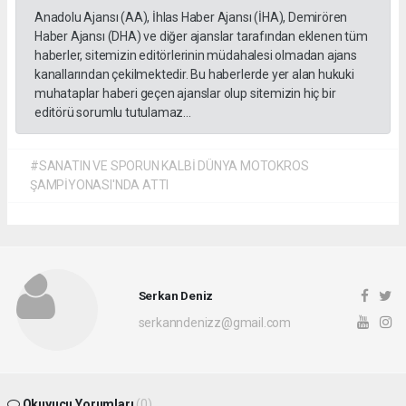
Anadolu Ajansı (AA), İhlas Haber Ajansı (İHA), Demirören
Haber Ajansı (DHA) ve diğer ajanslar tarafından eklenen tüm
haberler, sitemizin editörlerinin müdahalesi olmadan ajans
kanallarından çekilmektedir. Bu haberlerde yer alan hukuki
muhataplar haberi geçen ajanslar olup sitemizin hiç bir
editörü sorumlu tutulamaz...
#SANATIN VE SPORUN KALBİ DÜNYA MOTOKROS
ŞAMPİYONASI'NDA ATTI
Serkan Deniz
serkanndenizz@gmail.com
Okuyucu Yorumları
(0)