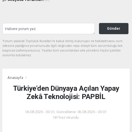
Gönder
Yorum yazarak Topluluk Kuralları’nı kabul etmiş bulunuyor ve hakikatinsesi.com
sitesine yaptığınız yorumunuzla ilgili doğrudan veya dolaylı tüm sorumluluğu tek
başınıza üstleniyorsunuz. Yazılan tüm yorumlardan site yönetimi hiçbir şekilde
sorumlu tutulamaz.
Anasayfa
Türkiye'den Dünyaya Açılan Yapay
Zekâ Teknolojisi: PAPBİL
06.08.2026 - 00:01, Güncelleme: 06.08.2026 - 00:01
187 kez okundu.