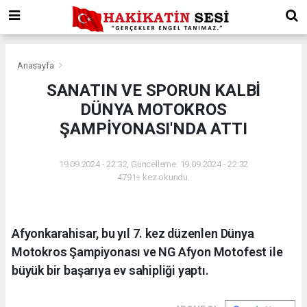
Anasayfa
SANATIN VE SPORUN KALBİ
DÜNYA MOTOKROS
ŞAMPİYONASI'NDA ATTI
19.09.2024 - 22:32, Güncelleme: 19.09.2024 - 22:32
4791+ kez okundu.
Afyonkarahisar, bu yıl 7. kez düzenlen Dünya
Motokros Şampiyonası ve NG Afyon Motofest ile
büyük bir başarıya ev sahipliği yaptı.