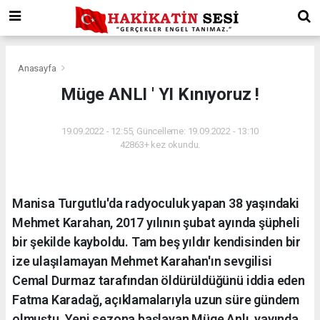
Anasayfa
Müge ANLI ' YI Kınıyoruz !
19.09.2022 - 12:55, Güncelleme: 19.09.2022 - 13:10
42863+ kez okundu.
Manisa Turgutlu'da radyoculuk yapan 38 yaşındaki
Mehmet Karahan, 2017 yılının şubat ayında şüpheli
bir şekilde kayboldu. Tam beş yıldır kendisinden bir
ize ulaşılamayan Mehmet Karahan'ın sevgilisi
Cemal Durmaz tarafından öldürüldüğünü iddia eden
Fatma Karadağ, açıklamalarıyla uzun süre gündem
olmuştu. Yeni sezona başlayan Müge Anlı, yayında