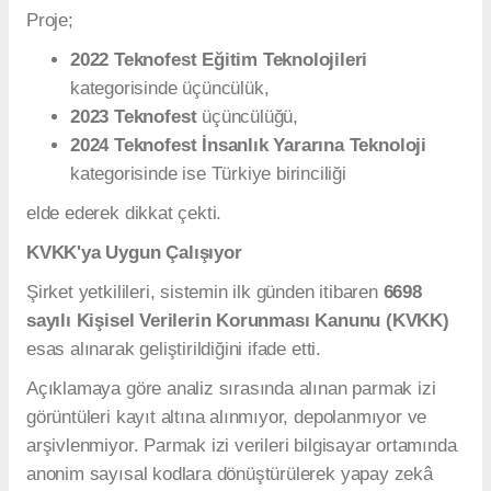
yönlendirilmesi ve kariyer planlamalarının daha
sağlıklı yapılmasının hedeflendiği belirtiliyor.
Bilimsel Karşılaştırmalarda Yüzde 94,6 Tutarlılık
PAPBİL ekibi, sistemin geçerlilik ve güvenirlik
çalışmalarını paralel test yöntemiyle yürüttüklerini
açıkladı.
Bu kapsamda sistemden elde edilen sonuçların,
Hacettepe Kişilik Envanteri, Kuder Kişilik Testi ve
Çoklu Zekâ Envanteri gibi yaygın kullanılan
değerlendirme araçlarının sonuçlarıyla karşılaştırıldığı
belirtildi.
Şirket tarafından paylaşılan verilere göre yapılan
analizlerde yüzde
94,6 oranında tutarlılık
elde edildi.
Ekibin ayrıca sistemi bilimsel kongrelerde,
festivallerde ve saha çalışmalarında test etmeyi