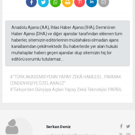
Okullarda ve Spor Merkezlerinde Kullanılıyor
Şirketin verdiği bilgiye göre PAPBİL, yaklaşık iki yıldır
devlet ve özel okulların yanı sıra kreşler, anaokulları,
kurs merkezleri ve spor eğitim kurumlarında
kullanılmaya devam ediyor.
Sistemin, öğrencilerin eğitim hayatının ilk günlerinden
itibaren potansiyel haritalarını oluşturduğu, aileler ile
eğitimcilerin bu raporlardan yararlanarak bireye özgü
gelişim planları hazırlayabildiği ifade ediliyor.
Üniversitelerle Ortak Araştırmalar Sürüyor
PAPBİL ekibi, üniversitelerle ortak bilimsel
çalışmalarını da sürdürüyor.