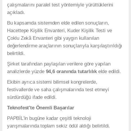
Hedef, Potansiyeli Erken Dönemde Ortaya
Çıkarmak
Geliştiricilere göre sistemin temel amacı, bireylerin
eğitim hayatının henüz başlangıç döneminde
potansiyellerini belirleyerek onlara uygun eğitim
modellerinin oluşturulmasına katkı sağlamak.
Bu sayede öğrencilerin yeteneklerine uygun eğitim
programlarının planlanması, doğru branşlara