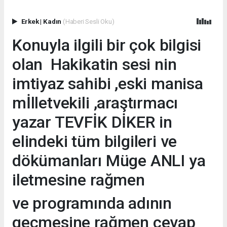
Erkek
|
Kadın
(Haberi Sesli Oku)
Konuyla ilgili bir çok bilgisi
olan Hakikatin sesi nin
imtiyaz sahibi ,eski manisa
mİlletvekili ,araştırmacı
yazar TEVFİK DİKER in
elindeki tüm bilgileri ve
dökümanları Müge ANLI ya
iletmesine rağmen
ve programında adının
geçmesine rağmen cevap