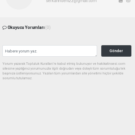
Konya Selçuk Üniversitesi ile Uşak Üniversitesi iş
birliğinde genetik hastalıkların parmak izi üzerindeki
etkilerine yönelik araştırmalar yürütülürken, bu
projelerden birinin Uşak Üniversitesi Bilimsel
Araştırma Projeleri (BAP) tarafından desteklendiği
bildirildi.
Ayrıca Marmara Üniversitesi ile Pamukkale
Üniversitesi öğretim üyeleriyle sporcuların genetik
potansiyellerine ilişkin ortak bilimsel araştırmaların
devam ettiği kaydedildi.