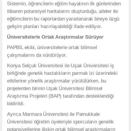
Açıklamaya göre analiz sırasında alınan parmak izi
görüntüleri kayıt altına alınmıyor, depolanmıyor ve
arşivlenmiyor. Parmak izi verileri bilgisayar ortamında
anonim sayısal kodlara dönüştürülerek yapay zekâ
tarafından analiz ediliyor.
Sistemde Henry-Galton parmak izi sınıflandırma
yönteminin yanı sıra geliştiriciler tarafından geliştirilen
ÇINGI Açısal Ölçüm Tekniği
nin de kullanıldığı
belirtiliyor.
Şirket ayrıca analizlerin açık rıza esasına göre
gerçekleştirildiğini, VERBİS kayıtlarının bulunduğunu
ve tüm süreçlerin yürürlükteki mevzuata uygun şekilde
yürütüldüğünü bildirdi.