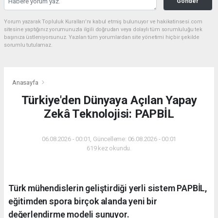
Gönder
Yorum yazarak Topluluk Kuralları’nı kabul etmiş bulunuyor ve hakikatinsesi.com
sitesine yaptığınız yorumunuzla ilgili doğrudan veya dolaylı tüm sorumluluğu tek
başınıza üstleniyorsunuz. Yazılan tüm yorumlardan site yönetimi hiçbir şekilde
sorumlu tutulamaz.
Anasayfa
Türkiye'den Dünyaya Açılan Yapay
Zekâ Teknolojisi: PAPBİL
06.08.2026 - 00:01, Güncelleme: 06.08.2026 - 00:01
619 kez okundu.
Türk mühendislerin geliştirdiği yerli sistem PAPBİL,
eğitimden spora birçok alanda yeni bir
değerlendirme modeli sunuyor.