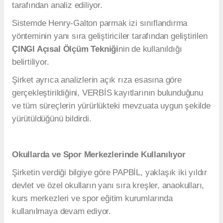
sürdürdüğü ifade edildi.
Teknofest'te Önemli Başarılar
PAPBİL'in bugüne kadar çeşitli teknoloji
yarışmalarında toplam sekiz ödül aldığı belirtildi.
Proje;
2022 Teknofest Eğitim Teknolojileri
kategorisinde üçüncülük,
2023 Teknofest
üçüncülüğü,
2024 Teknofest İnsanlık Yararına Teknoloji
kategorisinde ise Türkiye birinciliği
elde ederek dikkat çekti.
KVKK'ya Uygun Çalışıyor
Şirket yetkilileri, sistemin ilk günden itibaren
6698
sayılı Kişisel Verilerin Korunması Kanunu (KVKK)
esas alınarak geliştirildiğini ifade etti.