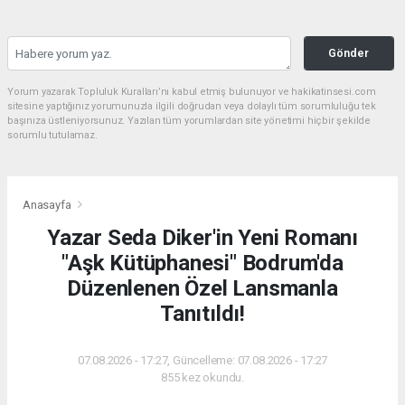
Gönder
Yorum yazarak Topluluk Kuralları’nı kabul etmiş bulunuyor ve hakikatinsesi.com
sitesine yaptığınız yorumunuzla ilgili doğrudan veya dolaylı tüm sorumluluğu tek
başınıza üstleniyorsunuz. Yazılan tüm yorumlardan site yönetimi hiçbir şekilde
sorumlu tutulamaz.
Anasayfa
Yazar Seda Diker'in Yeni Romanı
"Aşk Kütüphanesi" Bodrum'da
Düzenlenen Özel Lansmanla
Tanıtıldı!
07.08.2026 - 17:27, Güncelleme: 07.08.2026 - 17:27
855 kez okundu.