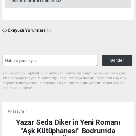
editörü sorumlu tutulamaz...
Okuyucu Yorumları
(0)
Gönder
Yorum yazarak Topluluk Kuralları’nı kabul etmiş bulunuyor ve hakikatinsesi.com
sitesine yaptığınız yorumunuzla ilgili doğrudan veya dolaylı tüm sorumluluğu tek
başınıza üstleniyorsunuz. Yazılan tüm yorumlardan site yönetimi hiçbir şekilde
sorumlu tutulamaz.
Anasayfa
Yazar Seda Diker'in Yeni Romanı
"Aşk Kütüphanesi" Bodrum'da