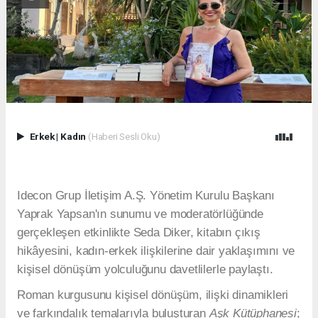
Erkek
|
Kadın
(Haberi Sesli Oku)
Idecon Grup İletişim A.Ş. Yönetim Kurulu Başkanı
Yaprak Yapsan'ın sunumu ve moderatörlüğünde
gerçekleşen etkinlikte Seda Diker, kitabın çıkış
hikâyesini, kadın-erkek ilişkilerine dair yaklaşımını ve
kişisel dönüşüm yolculuğunu davetlilerle paylaştı.
Roman kurgusunu kişisel dönüşüm, ilişki dinamikleri
ve farkındalık temalarıyla buluşturan
Aşk Kütüphanesi
;