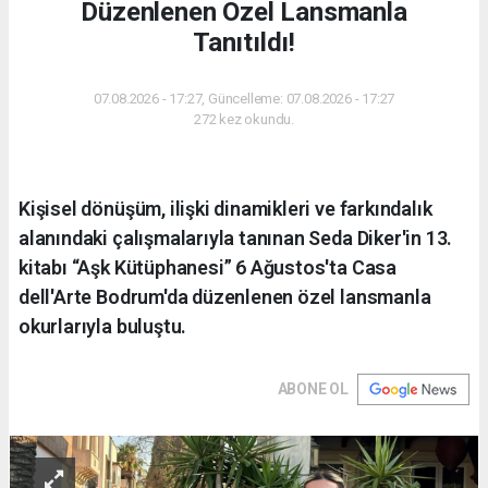
Düzenlenen Özel Lansmanla
Tanıtıldı!
07.08.2026 - 17:27, Güncelleme: 07.08.2026 - 17:27
272 kez okundu.
Kişisel dönüşüm, ilişki dinamikleri ve farkındalık
alanındaki çalışmalarıyla tanınan Seda Diker'in 13.
kitabı “Aşk Kütüphanesi” 6 Ağustos'ta Casa
dell'Arte Bodrum'da düzenlenen özel lansmanla
okurlarıyla buluştu.
ABONE OL