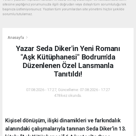
sitesine yaptığınız yorumunuzla ilgili doğrudan veya dolaylı tüm sorumluluğu tek
başınıza üstleniyorsunuz. Yazılan tüm yorumlardan site yönetimi hiçbir şekilde
sorumlu tutulamaz.
Anasayfa
Yazar Seda Diker'in Yeni Romanı
"Aşk Kütüphanesi" Bodrum'da
Düzenlenen Özel Lansmanla
Tanıtıldı!
07.08.2026 - 17:27, Güncelleme: 07.08.2026 - 17:27
478 kez okundu.
Kişisel dönüşüm, ilişki dinamikleri ve farkındalık
alanındaki çalışmalarıyla tanınan Seda Diker'in 13.