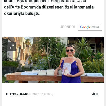
kitabı “Aşk Kütüphanesi” 6 Ağustos'ta Casa
dell'Arte Bodrum'da düzenlenen özel lansmanla
okurlarıyla buluştu.
ABONE OL
Erkek
|
Kadın
(Haberi Sesli Oku)