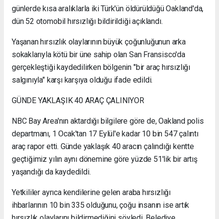
günlerde kısa aralıklarla iki Türk'ün öldürüldüğü Oakland'da,
dün 52 otomobil hırsızlığı bildirildiği açıklandı.
Yaşanan hırsızlık olaylarının büyük çoğunluğunun arka
sokaklarıyla kötü bir üne sahip olan San Fransisco'da
gerçekleştiği kaydedilirken bölgenin "bir araç hırsızlığı
salgınıyla" karşı karşıya olduğu ifade edildi.
GÜNDE YAKLAŞIK 40 ARAÇ ÇALINIYOR
NBC Bay Area'nın aktardığı bilgilere göre de, Oakland polis
departmanı, 1 Ocak'tan 17 Eylül'e kadar 10 bin 547 çalıntı
araç rapor etti. Günde yaklaşık 40 aracın çalındığı kentte
geçtiğimiz yılın aynı dönemine göre yüzde 51'lik bir artış
yaşandığı da kaydedildi.
Yetkililer ayrıca kendilerine gelen araba hırsızlığı
ihbarlarının 10 bin 335 olduğunu, çoğu insanın ise artık
hırsızlık olaylarını bildirmediğini söyledi. Belediye