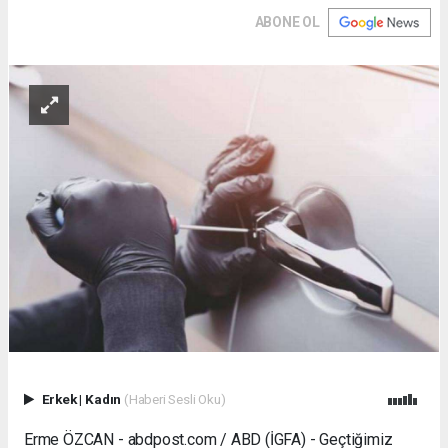
ABONE OL
Erkek
|
Kadın
(Haberi Sesli Oku)
Erme ÖZCAN - abdpost.com / ABD (İGFA) - Geçtiğimiz