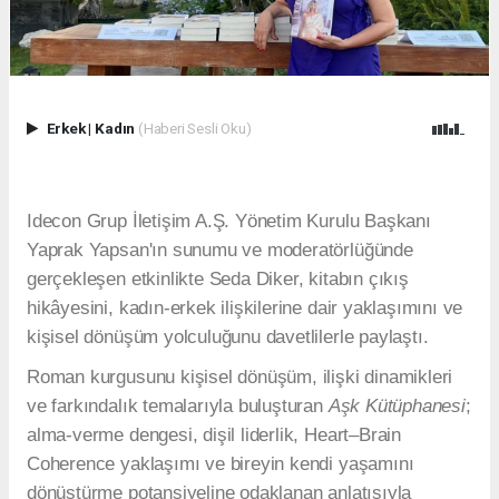
Erkek
|
Kadın
(Haberi Sesli Oku)
Idecon Grup İletişim A.Ş. Yönetim Kurulu Başkanı
Yaprak Yapsan'ın sunumu ve moderatörlüğünde
gerçekleşen etkinlikte Seda Diker, kitabın çıkış
hikâyesini, kadın-erkek ilişkilerine dair yaklaşımını ve
kişisel dönüşüm yolculuğunu davetlilerle paylaştı.
Roman kurgusunu kişisel dönüşüm, ilişki dinamikleri
ve farkındalık temalarıyla buluşturan
Aşk Kütüphanesi
;
alma-verme dengesi, dişil liderlik, Heart–Brain
Coherence yaklaşımı ve bireyin kendi yaşamını
dönüştürme potansiyeline odaklanan anlatısıyla