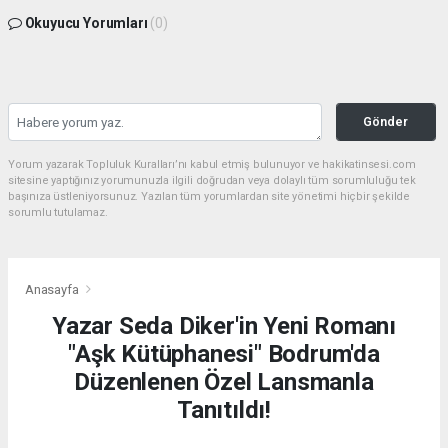
Okuyucu Yorumları
(0)
Gönder
Yorum yazarak Topluluk Kuralları’nı kabul etmiş bulunuyor ve hakikatinsesi.com
sitesine yaptığınız yorumunuzla ilgili doğrudan veya dolaylı tüm sorumluluğu tek
başınıza üstleniyorsunuz. Yazılan tüm yorumlardan site yönetimi hiçbir şekilde
sorumlu tutulamaz.
Anasayfa
Yazar Seda Diker'in Yeni Romanı
"Aşk Kütüphanesi" Bodrum'da
Düzenlenen Özel Lansmanla
Tanıtıldı!