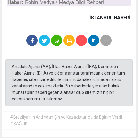
Haber:
Robin Medya / Medya Bilgi Rehberi
İSTANBUL HABERİ
Anadolu Ajansı (AA), İhlas Haber Ajansı (İHA), Demirören
Haber Ajansı (DHA) ve diğer ajanslar tarafından eklenen tüm
haberler, sitemizin editörlerinin müdahalesi olmadan ajans
kanallarından çekilmektedir. Bu haberlerde yer alan hukuki
muhataplar haberi geçen ajanslar olup sitemizin hiç bir
editörü sorumlu tutulamaz...
#Brezilya’nın Ardından Çin ve Kazakistan’da da Eğitim Verdi
#SAĞLIK