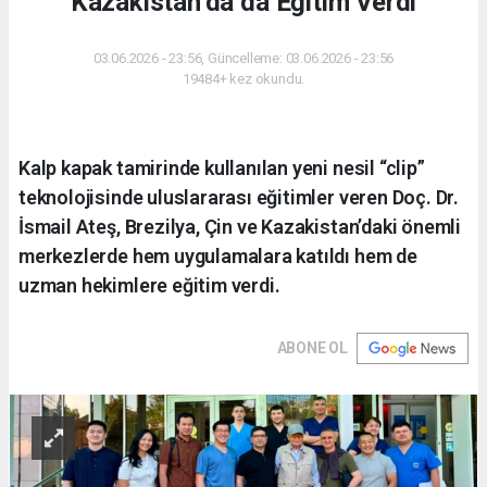
Kazakistan’da da Eğitim Verdi
03.06.2026 - 23:56, Güncelleme: 03.06.2026 - 23:56
19484+ kez okundu.
Kalp kapak tamirinde kullanılan yeni nesil “clip”
teknolojisinde uluslararası eğitimler veren Doç. Dr.
İsmail Ateş, Brezilya, Çin ve Kazakistan’daki önemli
merkezlerde hem uygulamalara katıldı hem de
uzman hekimlere eğitim verdi.
ABONE OL