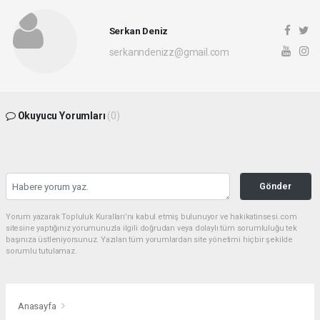
Serkan Deniz
serkanndenizz@gmail.com
Okuyucu Yorumları
(0)
Gönder
Yorum yazarak Topluluk Kuralları’nı kabul etmiş bulunuyor ve hakikatinsesi.com
sitesine yaptığınız yorumunuzla ilgili doğrudan veya dolaylı tüm sorumluluğu tek
başınıza üstleniyorsunuz. Yazılan tüm yorumlardan site yönetimi hiçbir şekilde
sorumlu tutulamaz.
Anasayfa