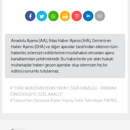
Anadolu Ajansı (AA), İhlas Haber Ajansı (İHA), Demirören
Haber Ajansı (DHA) ve diğer ajanslar tarafından eklenen tüm
haberler, sitemizin editörlerinin müdahalesi olmadan ajans
kanallarından çekilmektedir. Bu haberlerde yer alan hukuki
muhataplar haberi geçen ajanslar olup sitemizin hiç bir
editörü sorumlu tutulamaz...
#"TÜRK AKADEMİSYENİN YAPAY ZEKÂ HAMLESİ... PARMAK
İZİNDEN KİŞİYE ÖZEL ANALİZ"
#Türkiye'den Dünyaya Açılan Yapay Zekâ Teknolojisi: PAPBİL