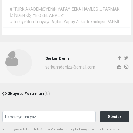
#"TÜRK AKADEMİSYENİN YAPAY ZEKÂ HAMLESİ... PARMAK
İZİNDEN KİŞİYE ÖZEL ANALİZ"
#Türkiye'den Dünyaya Açılan Yapay Zekâ Teknolojisi: PAPBİL
Serkan Deniz
serkanndenizz@gmail.com
Okuyucu Yorumları
(0)
Gönder
Yorum yazarak Topluluk Kuralları’nı kabul etmiş bulunuyor ve hakikatinsesi.com