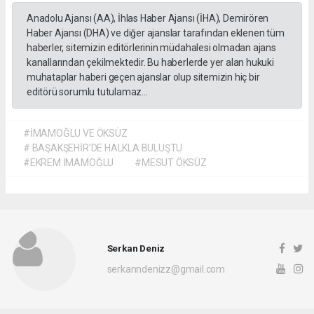
Anadolu Ajansı (AA), İhlas Haber Ajansı (İHA), Demirören
Haber Ajansı (DHA) ve diğer ajanslar tarafından eklenen tüm
haberler, sitemizin editörlerinin müdahalesi olmadan ajans
kanallarından çekilmektedir. Bu haberlerde yer alan hukuki
muhataplar haberi geçen ajanslar olup sitemizin hiç bir
editörü sorumlu tutulamaz...
#İMAMOĞLU VE ÖKSÜZ
# BAŞAKŞEHİR’DE HALKLA BULUŞTU
#EKREM İMAMOĞLU
#MESUT ÖKSÜZ
Serkan Deniz
serkanndenizz@gmail.com