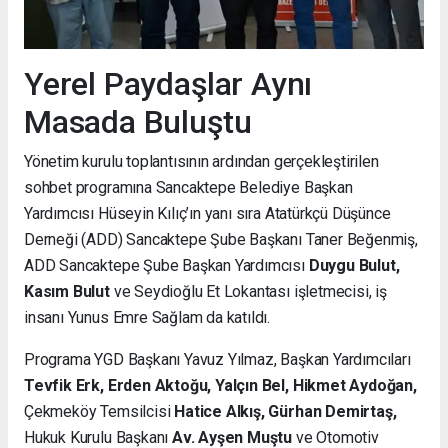
Yerel Paydaşlar Aynı
Masada Buluştu
Yönetim kurulu toplantısının ardından gerçekleştirilen
sohbet programına Sancaktepe Belediye Başkan
Yardımcısı Hüseyin Kılıç’ın yanı sıra Atatürkçü Düşünce
Derneği (ADD) Sancaktepe Şube Başkanı Taner Beğenmiş,
ADD Sancaktepe Şube Başkan Yardımcısı
Duygu Bulut,
Kasım Bulut
ve Seydioğlu Et Lokantası işletmecisi, iş
insanı Yunus Emre Sağlam da katıldı.
Programa YGD Başkanı Yavuz Yılmaz, Başkan Yardımcıları
Tevfik Erk, Erden Aktoğu, Yalçın Bel, Hikmet Aydoğan,
Çekmeköy Temsilcisi
Hatice Alkış, Gürhan Demirtaş,
Hukuk Kurulu Başkanı
Av. Ayşen Muştu
ve Otomotiv