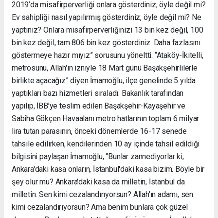
2019’da misafirperverliği onlara gösterdiniz, öyle değil mi?
Ev sahipliği nasıl yapılırmış gösterdiniz, öyle değil mi? Ne
yaptınız? Onlara misafirperverliğinizi 13 bin kez değil, 100
bin kez değil, tam 806 bin kez gösterdiniz. Daha fazlasını
göstermeye hazır mıyız” sorusunu yöneltti. “Ataköy-İkitelli,
metrosunu, Allah'ın izniyle 18 Mart günü Başakşehirlilerle
birlikte açacağız” diyen İmamoğlu, ilçe genelinde 5 yılda
yaptıkları bazı hizmetleri sıraladı. Bakanlık tarafından
yapılıp, İBB’ye teslim edilen Başakşehir-Kayaşehir ve
Sabiha Gökçen Havaalanı metro hatlarının toplam 6 milyar
lira tutan parasının, önceki dönemlerde 16-17 senede
tahsile edilirken, kendilerinden 10 ay içinde tahsil edildiği
bilgisini paylaşan İmamoğlu, “Bunlar zannediyorlar ki,
Ankara'daki kasa onların, İstanbul'daki kasa bizim. Böyle bir
şey olur mu? Ankara'daki kasa da milletin, İstanbul da
milletin. Sen kimi cezalandırıyorsun? Allah'ın adamı, sen
kimi cezalandırıyorsun? Ama benim bunlara çok güzel