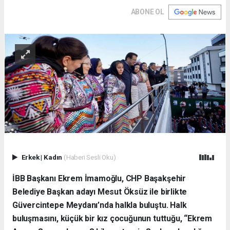
ABONE OL
Erkek
|
Kadın
(Haberi Sesli Oku)
İBB Başkanı Ekrem İmamoğlu, CHP Başakşehir
Belediye Başkan adayı Mesut Öksüz ile birlikte
Güvercintepe Meydanı’nda halkla buluştu. Halk
buluşmasını, küçük bir kız çocuğunun tuttuğu, “Ekrem