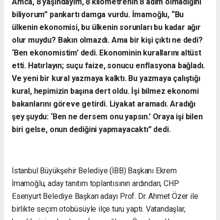
Amca, 8 yaşındayım, 8 kilometrenin 8 adım olmadığını
biliyorum” pankartı damga vurdu. İmamoğlu, “Bu
ülkenin ekonomisi, bu ülkenin sorunları bu kadar ağır
olur muydu? Bakın olmazdı. Ama bir kişi çıktı ne dedi?
‘Ben ekonomistim’ dedi. Ekonominin kurallarını altüst
etti. Hatırlayın; suçu faize, sonucu enflasyona bağladı.
Ve yeni bir kural yazmaya kalktı. Bu yazmaya çalıştığı
kural, hepimizin başına dert oldu. İşi bilmez ekonomi
bakanlarını göreve getirdi. Liyakat aramadı. Aradığı
şey şuydu: ‘Ben ne dersem onu yapsın.’ Oraya işi bilen
biri gelse, onun dediğini yapmayacaktı” dedi.
İstanbul Büyükşehir Belediye (İBB) Başkanı Ekrem
İmamoğlu, aday tanıtım toplantısının ardından, CHP
Esenyurt Belediye Başkan adayı Prof. Dr. Ahmet Özer ile
birlikte seçim otobüsüyle ilçe turu yaptı. Vatandaşlar,