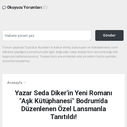
Okuyucu Yorumları
(0)
Gönder
Yorum yazarak Topluluk Kuralları’nı kabul etmiş bulunuyor ve hakikatinsesi.com
sitesine yaptığınız yorumunuzla ilgili doğrudan veya dolaylı tüm sorumluluğu tek
başınıza üstleniyorsunuz. Yazılan tüm yorumlardan site yönetimi hiçbir şekilde
sorumlu tutulamaz.
Anasayfa
Yazar Seda Diker'in Yeni Romanı
"Aşk Kütüphanesi" Bodrum'da
Düzenlenen Özel Lansmanla
Tanıtıldı!