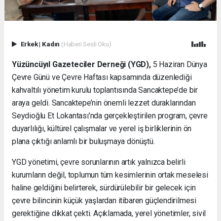
Erkek
|
Kadın
(Haberi Sesli Oku)
Yüzüncüyıl Gazeteciler Derneği (YGD),
5 Haziran Dünya
Çevre Günü ve Çevre Haftası kapsamında düzenlediği
kahvaltılı yönetim kurulu toplantısında Sancaktepe’de bir
araya geldi. Sancaktepe’nin önemli lezzet duraklarından
Seydioğlu Et Lokantası’nda gerçekleştirilen program, çevre
duyarlılığı, kültürel çalışmalar ve yerel iş birliklerinin ön
plana çıktığı anlamlı bir buluşmaya dönüştü.
YGD yönetimi, çevre sorunlarının artık yalnızca belirli
kurumların değil, toplumun tüm kesimlerinin ortak meselesi
haline geldiğini belirterek, sürdürülebilir bir gelecek için
çevre bilincinin küçük yaşlardan itibaren güçlendirilmesi
gerektiğine dikkat çekti. Açıklamada, yerel yönetimler, sivil