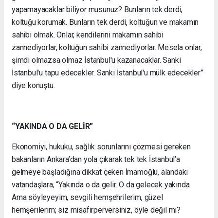
yapamayacaklar biliyor musunuz? Bunların tek derdi,
koltuğu korumak. Bunların tek derdi, koltuğun ve makamın
sahibi olmak. Onlar, kendilerini makamın sahibi
zannediyorlar, koltuğun sahibi zannediyorlar. Mesela onlar,
şimdi olmazsa olmaz İstanbul'u kazanacaklar. Sanki
İstanbul'u tapu edecekler. Sanki İstanbul'u mülk edecekler”
diye konuştu.
“YAKINDA O DA GELİR”
Ekonomiyi, hukuku, sağlık sorunlarını çözmesi gereken
bakanların Ankara’dan yola çıkarak tek tek İstanbul’a
gelmeye başladığına dikkat çeken İmamoğlu, alandaki
vatandaşlara, “Yakında o da gelir. O da gelecek yakında.
Ama söyleyeyim, sevgili hemşehrilerim, güzel
hemşerilerim; siz misafirperversiniz, öyle değil mi?