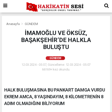
Anasayfa
GÜNDEM
İMAMOĞLU VE ÖKSÜZ,
BAŞAKŞEHİR’DE HALKLA
BULUŞTU
GÜNDEM
12.03.2024 - 05:07, Güncelleme: 12.03.2024 - 05:07
66169+ kez okundu.
HALK BULUŞMASINA BU PANKART DAMGA VURDU
EKREM AMCA, 8 YAŞINDAYIM, 8 KİLOMETRENİN 8
ADIM OLMADIĞINI BİLİYORUM