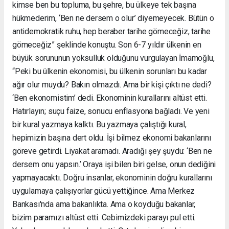
kimse ben bu topluma, bu şehre, bu ülkeye tek başına
hükmederim, ‘Ben ne dersem o olur’ diyemeyecek. Bütün o
antidemokratik ruhu, hep beraber tarihe gömeceğiz, tarihe
gömeceğiz” şeklinde konuştu. Son 6-7 yıldır ülkenin en
büyük sorununun yoksulluk olduğunu vurgulayan İmamoğlu,
“Peki bu ülkenin ekonomisi, bu ülkenin sorunları bu kadar
ağır olur muydu? Bakın olmazdı. Ama bir kişi çıktı ne dedi?
‘Ben ekonomistim’ dedi. Ekonominin kurallarını altüst etti.
Hatırlayın; suçu faize, sonucu enflasyona bağladı. Ve yeni
bir kural yazmaya kalktı. Bu yazmaya çalıştığı kural,
hepimizin başına dert oldu. İşi bilmez ekonomi bakanlarını
göreve getirdi. Liyakat aramadı. Aradığı şey şuydu: ‘Ben ne
dersem onu yapsın.’ Oraya işi bilen biri gelse, onun dediğini
yapmayacaktı. Doğru insanlar, ekonominin doğru kurallarını
uygulamaya çalışıyorlar gücü yettiğince. Ama Merkez
Bankası'nda ama bakanlıkta. Ama o koyduğu bakanlar,
bizim paramızı altüst etti. Cebimizdeki parayı pul etti.