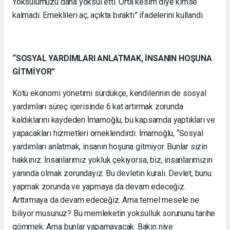
Yoksulumuzu daha yoksul etti. Orta kesim diye kimse
kalmadı. Emeklileri aç, açıkta bıraktı” ifadelerini kullandı.
“SOSYAL YARDIMLARI ANLATMAK, İNSANIN HOŞUNA
GİTMİYOR”
Kötü ekonomi yönetimi sürdükçe, kendilerinin de sosyal
yardımları süreç içerisinde 6 kat artırmak zorunda
kaldıklarını kaydeden İmamoğlu, bu kapsamda yaptıkları ve
yapacakları hizmetleri örneklendirdi. İmamoğlu, “Sosyal
yardımları anlatmak, insanın hoşuna gitmiyor. Bunlar sizin
hakkınız. İnsanlarımız yokluk çekiyorsa, biz, insanlarımızın
yanında olmak zorundayız. Bu devletin kuralı. Devlet, bunu
yapmak zorunda ve yapmaya da devam edeceğiz.
Arttırmaya da devam edeceğiz. Ama temel mesele ne
biliyor musunuz? Bu memleketin yoksulluk sorununu tarihe
gömmek. Ama bunlar yapamayacak. Bakın niye