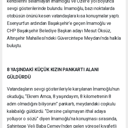
kendilerini selamlayan İmamoğlu ve Özer’e yol boyunca
sevgi gösterilerinde bulundu. İmamoğlu, bazı noktalarda
otobüsün önünü kesen vatandaşlara kısa konuşmalar yaptı.
Esenyurt’un ardından Başakşehir’e geçen İmamoğlu ve
CHP Başakşehir Belediye Başkan adayı Mesut Öksüz,
Altınşehir Mahallesi’ndeki Güvercintepe Meydanı’nda halkla
buluştu.
8 YAŞINDAKİ KÜÇÜK KIZIN PANKARTI ALANI
GÜLDÜRDÜ
Vatandaşların sevgi gösterileriyle karşılanan İmamoğlu’nun
okuduğu, “Ekrem Amca, 8 yaşındayım, 8 kilometrenin 8
adım olmadığını biliyorum” pankartı, meydandaki coşkulu
kalabalığı güldürdü. “Dersine çalışmayan ithal adaya
yolluyor o sözü” diyen İmamoğlu’na konuşması sırasında,
Şahintepe Veli Baba Cemevi'nden gelen yöresel kıyafetli