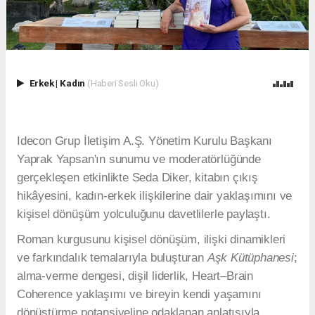
Erkek
|
Kadın
(Haberi Sesli Oku)
Idecon Grup İletişim A.Ş. Yönetim Kurulu Başkanı
Yaprak Yapsan'ın sunumu ve moderatörlüğünde
gerçekleşen etkinlikte Seda Diker, kitabın çıkış
hikâyesini, kadın-erkek ilişkilerine dair yaklaşımını ve
kişisel dönüşüm yolculuğunu davetlilerle paylaştı.
Roman kurgusunu kişisel dönüşüm, ilişki dinamikleri
ve farkındalık temalarıyla buluşturan
Aşk Kütüphanesi
;
alma-verme dengesi, dişil liderlik, Heart–Brain
Coherence yaklaşımı ve bireyin kendi yaşamını
dönüştürme potansiyeline odaklanan anlatısıyla