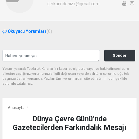
serkanndenizz@gmail.com
Okuyucu Yorumları
(0)
Gönder
Yorum yazarak Topluluk Kuralları’nı kabul etmiş bulunuyor ve hakikatinsesi.com
sitesine yaptığınız yorumunuzla ilgili doğrudan veya dolaylı tüm sorumluluğu tek
başınıza üstleniyorsunuz. Yazılan tüm yorumlardan site yönetimi hiçbir şekilde
sorumlu tutulamaz.
Anasayfa
Dünya Çevre Günü’nde
Gazetecilerden Farkındalık Mesajı