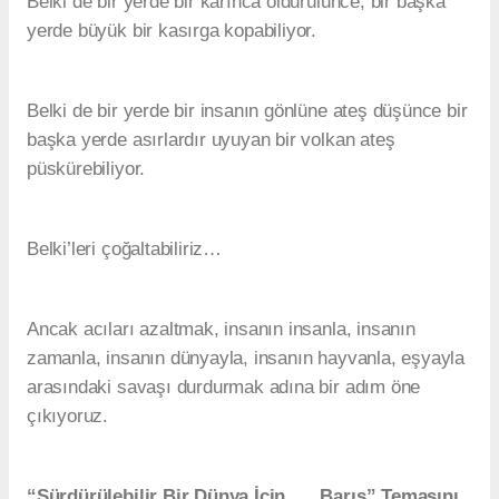
Belki de bir yerde bir karınca öldürülünce, bir başka
yerde büyük bir kasırga kopabiliyor.
Belki de bir yerde bir insanın gönlüne ateş düşünce bir
başka yerde asırlardır uyuyan bir volkan ateş
püskürebiliyor.
Belki’leri çoğaltabiliriz…
Ancak acıları azaltmak, insanın insanla, insanın
zamanla, insanın dünyayla, insanın hayvanla, eşyayla
arasındaki savaşı durdurmak adına bir adım öne
çıkıyoruz.
“Sürdürülebilir Bir Dünya İçin, … Barış” Temasını