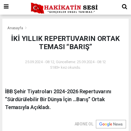
Anasayfa
İKİ YILLIK REPERTUVARIN ORTAK
TEMASI “BARIŞ”
25.09.2024 - 08:12, Güncelleme: 25.09.2024 - 08:12
5183+ kez okundu.
İBB Şehir Tiyatroları 2024-2026 Repertuvarını
“Sürdürülebilir Bir Dünya İçin …Barış” Ortak
Temasıyla Açıkladı.
ABONE OL