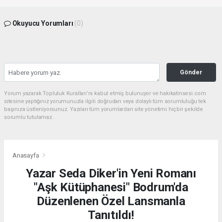
Okuyucu Yorumları
(0)
Gönder
Yorum yazarak Topluluk Kuralları’nı kabul etmiş bulunuyor ve hakikatinsesi.com
sitesine yaptığınız yorumunuzla ilgili doğrudan veya dolaylı tüm sorumluluğu tek
başınıza üstleniyorsunuz. Yazılan tüm yorumlardan site yönetimi hiçbir şekilde
sorumlu tutulamaz.
Anasayfa
Yazar Seda Diker'in Yeni Romanı
"Aşk Kütüphanesi" Bodrum'da
Düzenlenen Özel Lansmanla
Tanıtıldı!