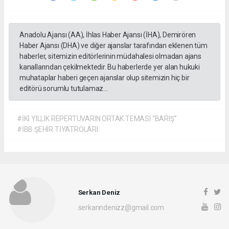
Anadolu Ajansı (AA), İhlas Haber Ajansı (İHA), Demirören
Haber Ajansı (DHA) ve diğer ajanslar tarafından eklenen tüm
haberler, sitemizin editörlerinin müdahalesi olmadan ajans
kanallarından çekilmektedir. Bu haberlerde yer alan hukuki
muhataplar haberi geçen ajanslar olup sitemizin hiç bir
editörü sorumlu tutulamaz...
#İKİ YILLIK REPERTUVARIN ORTAK TEMASI “BARIŞ”
#İBB ŞEHİR TİYATROLARI
Serkan Deniz
serkanndenizz@gmail.com