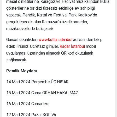
masal dinletilerine, Karagöz ve Hacivat müzikalinden kukla
gösterilerine bir dizi ücretsiz etkinliğe ev sahipliği
yapacak. Pendik, Kartal ve Festival Park Kadıköy’de
gerçekleşecek olan Ramazan’a özel konserler,
müzikseverlerle buluşacak.
Güncel etkinlikleri
www.kultur.istanbul
adresinden takip
edebilirsiniz. Ücretsiz girişler,
Radar İstanbul
mobil
uygulaması üzerinden alınacak QR kod okutularak
sağlanacak.
Pendik Meydanı
14 Mart 2024 Perşembe ÜÇ HİSAR
15 Mart 2024 Cuma ORHAN HAKALMAZ
16 Mart 2024 Cumartesi
17 Mart 2024 Pazar KOLİVA