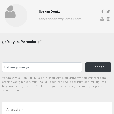
Serkan Deniz
serkanndenizz@gmail.com
Okuyucu Yorumları
(0)
Gönder
Yorum yazarak Topluluk Kuralları’nı kabul etmiş bulunuyor ve hakikatinsesi.com
sitesine yaptığınız yorumunuzla ilgili doğrudan veya dolaylı tüm sorumluluğu tek
başınıza üstleniyorsunuz. Yazılan tüm yorumlardan site yönetimi hiçbir şekilde
sorumlu tutulamaz.
Anasayfa