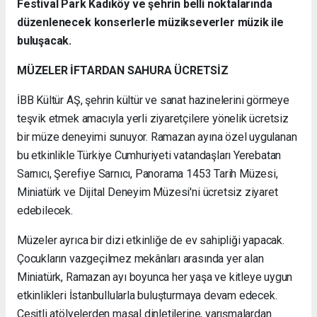
Festival Park Kadıköy ve şehrin belli noktalarında
düzenlenecek konserlerle müzikseverler müzik ile
buluşacak.
MÜZELER İFTARDAN SAHURA ÜCRETSİZ
İBB Kültür AŞ, şehrin kültür ve sanat hazinelerini görmeye
teşvik etmek amacıyla yerli ziyaretçilere yönelik ücretsiz
bir müze deneyimi sunuyor. Ramazan ayına özel uygulanan
bu etkinlikle Türkiye Cumhuriyeti vatandaşları Yerebatan
Sarnıcı, Şerefiye Sarnıcı, Panorama 1453 Tarih Müzesi,
Miniatürk ve Dijital Deneyim Müzesi'ni ücretsiz ziyaret
edebilecek.
Müzeler ayrıca bir dizi etkinliğe de ev sahipliği yapacak.
Çocukların vazgeçilmez mekânları arasında yer alan
Miniatürk, Ramazan ayı boyunca her yaşa ve kitleye uygun
etkinlikleri İstanbullularla buluşturmaya devam edecek.
Çeşitli atölyelerden masal dinletilerine, yarışmalardan