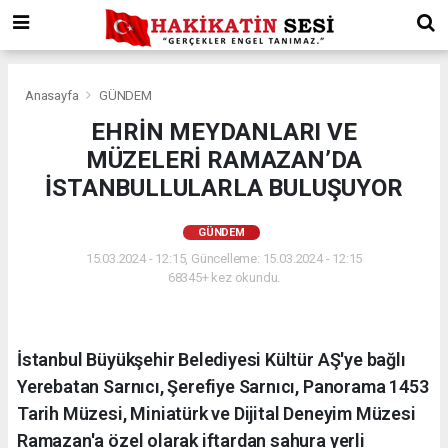
Anasayfa
GÜNDEM
EHRİN MEYDANLARI VE
MÜZELERİ RAMAZAN’DA
İSTANBULLULARLA BULUŞUYOR
GÜNDEM
15.03.2024 - 12:15, Güncelleme: 15.03.2024 - 12:15
68345+ kez okundu.
İstanbul Büyükşehir Belediyesi Kültür AŞ'ye bağlı
Yerebatan Sarnıcı, Şerefiye Sarnıcı, Panorama 1453
Tarih Müzesi, Miniatürk ve Dijital Deneyim Müzesi
Ramazan'a özel olarak iftardan sahura yerli