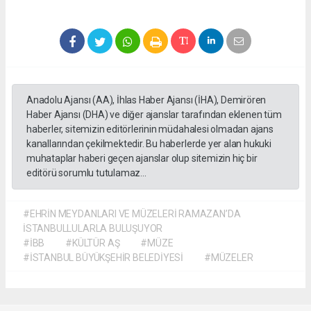
Anadolu Ajansı (AA), İhlas Haber Ajansı (İHA), Demirören
Haber Ajansı (DHA) ve diğer ajanslar tarafından eklenen tüm
haberler, sitemizin editörlerinin müdahalesi olmadan ajans
kanallarından çekilmektedir. Bu haberlerde yer alan hukuki
muhataplar haberi geçen ajanslar olup sitemizin hiç bir
editörü sorumlu tutulamaz...
#EHRİN MEYDANLARI VE MÜZELERİ RAMAZAN’DA
İSTANBULLULARLA BULUŞUYOR
#İBB
#KÜLTÜR AŞ
#MÜZE
#İSTANBUL BÜYÜKŞEHİR BELEDİYESİ
#MÜZELER