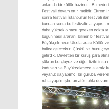
anlamda bir kültür hazinesi. Bu nede
Festivali devam ettirilmelidir. Ekre
sonra festivali İstanbul’un festivali i
bundan sonra bu festivalin altyapısı, 
daha yüksek olması gereken noktalar m
bugün nasıl aranan, bilinen bir festi
Büyükçekmece Uluslararası Kültür ve S
haline gelecektir. Çünkü biz bunu çey
getirdik. Devletten bir kuruş para alm
şükran borçluyuz ve diğer fiziki in
kadınları ve Büyükçekmece ailemiz karş
veyahut da yapımcı bir guruba verere
ruhla yapılmıştır, amatör ruhla devam 