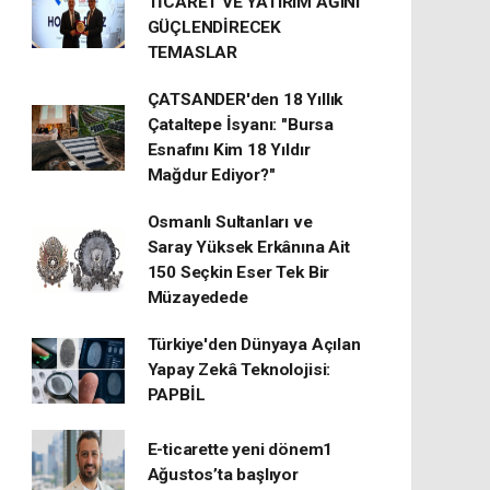
TİCARET VE YATIRIM AĞINI
GÜÇLENDİRECEK
TEMASLAR
ÇATSANDER'den 18 Yıllık
Çataltepe İsyanı: "Bursa
Esnafını Kim 18 Yıldır
Mağdur Ediyor?"
Osmanlı Sultanları ve
Saray Yüksek Erkânına Ait
150 Seçkin Eser Tek Bir
Müzayedede
Türkiye'den Dünyaya Açılan
Yapay Zekâ Teknolojisi:
PAPBİL
E-ticarette yeni dönem1
Ağustos’ta başlıyor