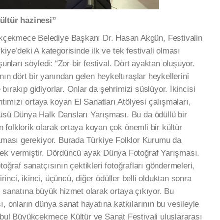
ültür hazinesi”
kçekmece Belediye Başkanı Dr. Hasan Akgün, Festivalin
iye’deki A kategorisinde ilk ve tek festivali olması
şunları söyledi: “Zor bir festival. Dört ayaktan oluşuyor.
 dört bir yanından gelen heykeltıraşlar heykellerini
ırakıp gidiyorlar. Onlar da şehrimizi süslüyor. İkincisi
mızı ortaya koyan El Sanatları Atölyesi çalışmaları,
üsü Dünya Halk Dansları Yarışması. Bu da ödüllü bir
folklorik olarak ortaya koyan çok önemli bir kültür
maması gerekiyor. Burada Türkiye Folklor Kurumu da
tek vermiştir. Dördüncü ayak Dünya Fotoğraf Yarışması.
oğraf sanatçısının çektikleri fotoğrafları göndermeleri,
irinci, ikinci, üçüncü, diğer ödüller belli olduktan sonra
f sanatına büyük hizmet olarak ortaya çıkıyor. Bu
ı, onların dünya sanat hayatına katkılarının bu vesileyle
nbul Büyükçekmece Kültür ve Sanat Festivali uluslararası