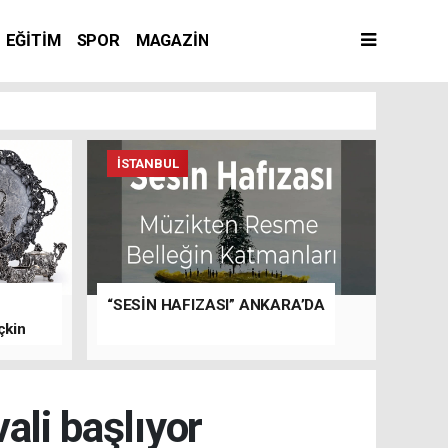
EĞİTİM
SPOR
MAGAZİN
İSTANBUL
“SESİN HAFIZASI” ANKARA’DA
çkin
ali başlıyor