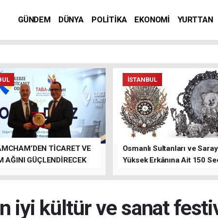
GÜNDEM
DÜNYA
POLİTİKA
EKONOMİ
YURTTAN
BUL
İSTANBUL
AMCHAM’DEN TİCARET VE
Osmanlı Sultanları ve Saray
M AĞINI GÜÇLENDİRECEK
Yüksek Erkânına Ait 150 Se
LAR
Eser Tek Bir Müzayedede
 iyi kültür ve sanat festiv