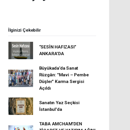
İlginizi Çekebilir
“SESİN HAFIZASI”
ANKARA’DA
Büyükada’da Sanat
Rüzgârı: "Mavi – Pembe
Düşler" Karma Sergisi
Açıldı
Sanatın Yaz Seçkisi
İstanbul'da
TABA AMCHAM’DEN