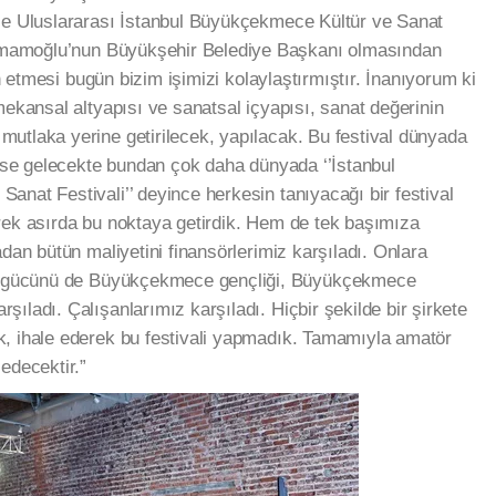
nle Uluslararası İstanbul Büyükçekmece Kültür ve Sanat
m İmamoğlu’nun Büyükşehir Belediye Başkanı olmasından
lan etmesi bugün bizim işimizi kolaylaştırmıştır. İnanıyorum ki
mekansal altyapısı ve sanatsal içyapısı, sanat değerinin
utlaka yerine getirilecek, yapılacak. Bu festival dünyada
valse gelecekte bundan çok daha dünyada ‘’İstanbul
anat Festivali’’ deyince herkesin tanıyacağı bir festival
rek asırda bu noktaya getirdik. Hem de tek başımıza
adan bütün maliyetini finansörlerimiz karşıladı. Onlara
san gücünü de Büyükçekmece gençliği, Büyükçekmece
ıladı. Çalışanlarımız karşıladı. Hiçbir şekilde bir şirkete
k, ihale ederek bu festivali yapmadık. Tamamıyla amatör
edecektir.”