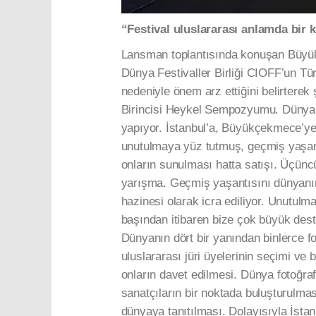
“Festival uluslararası anlamda bir k
Lansman toplantısında konuşan Büyü
Dünya Festivaller Birliği CIOFF’un Türk
nedeniyle önem arz ettiğini belirterek 
Birincisi Heykel Sempozyumu. Dünyanın
yapıyor. İstanbul’a, Büyükçekmece’ye b
unutulmaya yüz tutmuş, geçmiş yaşantı
onların sunulması hatta satışı. Üçünc
yarışma. Geçmiş yaşantısını dünyanın 
hazinesi olarak icra ediliyor. Unutul
başından itibaren bize çok büyük des
Dünyanın dört bir yanından binlerce fot
uluslararası jüri üyelerinin seçimi ve b
onların davet edilmesi. Dünya fotoğra
sanatçıların bir noktada buluşturulmas
dünyaya tanıtılması. Dolayısıyla İsta