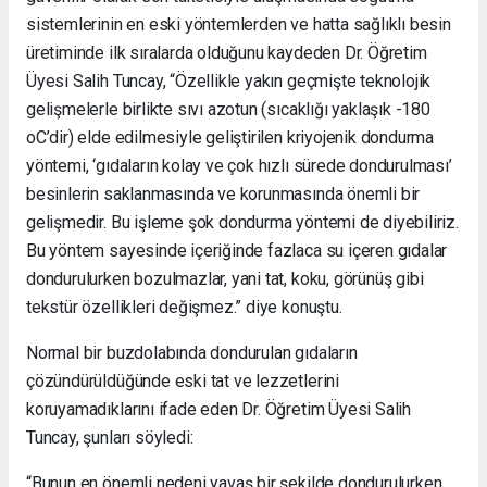
sistemlerinin en eski yöntemlerden ve hatta sağlıklı besin
üretiminde ilk sıralarda olduğunu kaydeden Dr. Öğretim
Üyesi Salih Tuncay, “Özellikle yakın geçmişte teknolojik
gelişmelerle birlikte sıvı azotun (sıcaklığı yaklaşık -180
oC’dir) elde edilmesiyle geliştirilen kriyojenik dondurma
yöntemi, ‘gıdaların kolay ve çok hızlı sürede dondurulması’
besinlerin saklanmasında ve korunmasında önemli bir
gelişmedir. Bu işleme şok dondurma yöntemi de diyebiliriz.
Bu yöntem sayesinde içeriğinde fazlaca su içeren gıdalar
dondurulurken bozulmazlar, yani tat, koku, görünüş gibi
tekstür özellikleri değişmez.” diye konuştu.
Normal bir buzdolabında dondurulan gıdaların
çözündürüldüğünde eski tat ve lezzetlerini
koruyamadıklarını ifade eden Dr. Öğretim Üyesi Salih
Tuncay, şunları söyledi:
“Bunun en önemli nedeni yavaş bir şekilde dondurulurken