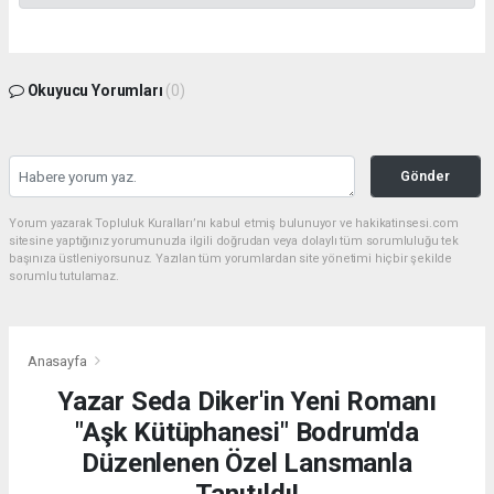
Okuyucu Yorumları
(0)
Gönder
Yorum yazarak Topluluk Kuralları’nı kabul etmiş bulunuyor ve hakikatinsesi.com
sitesine yaptığınız yorumunuzla ilgili doğrudan veya dolaylı tüm sorumluluğu tek
başınıza üstleniyorsunuz. Yazılan tüm yorumlardan site yönetimi hiçbir şekilde
sorumlu tutulamaz.
Anasayfa
Yazar Seda Diker'in Yeni Romanı
"Aşk Kütüphanesi" Bodrum'da
Düzenlenen Özel Lansmanla
Tanıtıldı!