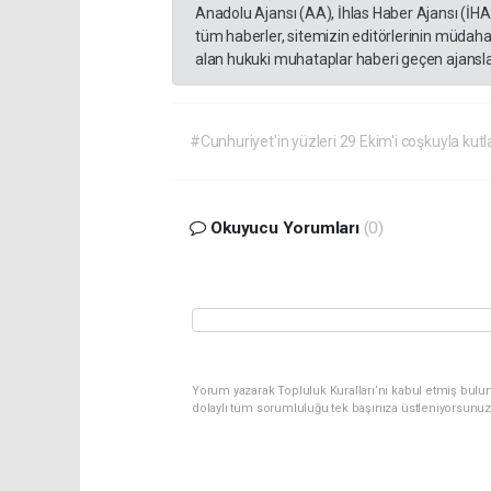
Anadolu Ajansı (AA), İhlas Haber Ajansı (İH
tüm haberler, sitemizin editörlerinin müdaha
alan hukuki muhataplar haberi geçen ajanslar
#Cunhuriyet'in yüzleri 29 Ekim'i coşkuyla kutl
Okuyucu Yorumları
(0)
Yorum yazarak Topluluk Kuralları’nı kabul etmiş bulun
dolaylı tüm sorumluluğu tek başınıza üstleniyorsunuz