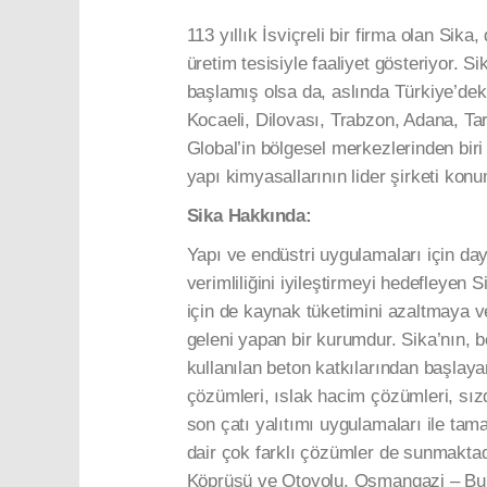
113 yıllık İsviçreli bir firma olan Sik
üretim tesisiyle faaliyet gösteriyor. Si
başlamış olsa da, aslında Türkiye’deki
Kocaeli, Dilovası, Trabzon, Adana, Tar
Global’in bölgesel merkezlerinden bir
yapı kimyasallarının lider şirketi kon
Sika Hakkında:
Yapı ve endüstri uygulamaları için da
verimliliğini iyileştirmeyi hedefleyen 
için de kaynak tüketimini azaltmaya ve
geleni yapan bir kurumdur. Sika’nın, b
kullanılan beton katkılarından başlaya
çözümleri, ıslak hacim çözümleri, sı
son çatı yalıtımı uygulamaları ile ta
dair çok farklı çözümler de sunmaktad
Köprüsü ve Otoyolu, Osmangazi – Bur