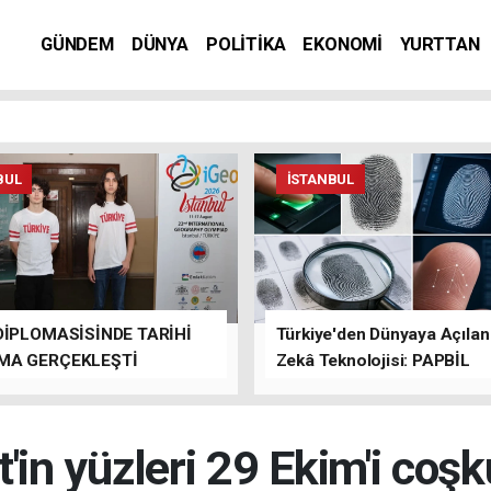
GÜNDEM
DÜNYA
POLİTİKA
EKONOMİ
YURTTAN
BUL
İSTANBUL
DİPLOMASİSİNDE TARİHİ
Türkiye'den Dünyaya Açıla
MA GERÇEKLEŞTİ
Zekâ Teknolojisi: PAPBİL
in yüzleri 29 Ekim'i coşk