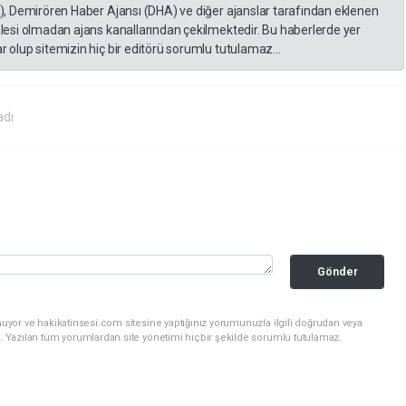
A), Demirören Haber Ajansı (DHA) ve diğer ajanslar tarafından eklenen
lesi olmadan ajans kanallarından çekilmektedir. Bu haberlerde yer
 olup sitemizin hiç bir editörü sorumlu tutulamaz...
adı
Gönder
uyor ve hakikatinsesi.com sitesine yaptığınız yorumunuzla ilgili doğrudan veya
. Yazılan tüm yorumlardan site yönetimi hiçbir şekilde sorumlu tutulamaz.