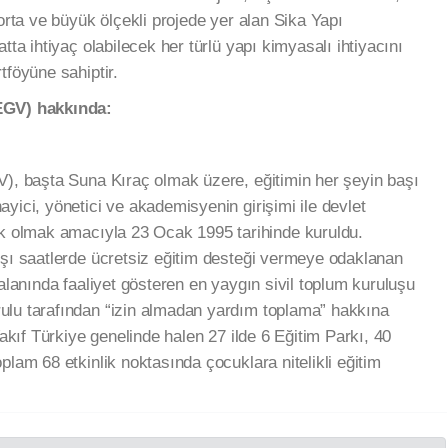
 orta ve büyük ölçekli projede yer alan Sika Yapı
tta ihtiyaç olabilecek her türlü yapı kimyasalı ihtiyacını
tföyüne sahiptir.
TEGV) hakkında:
V), başta Suna Kıraç olmak üzere, eğitimin her şeyin başı
yici, yönetici ve akademisyenin girişimi ile devlet
ek olmak amacıyla 23 Ocak 1995 tarihinde kuruldu.
ışı saatlerde ücretsiz eğitim desteği vermeye odaklanan
 alanında faaliyet gösteren en yaygın sivil toplum kuruluşu
ulu tarafından “izin almadan yardım toplama” hakkına
Vakıf Türkiye genelinde halen 27 ilde 6 Eğitim Parkı, 40
plam 68 etkinlik noktasında çocuklara nitelikli eğitim