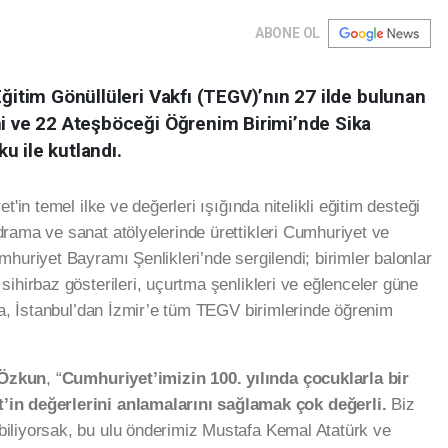
ABONE OL
Eğitim Gönüllüleri Vakfı (TEGV)’nın 27 ilde bulunan
mi ve 22 Ateşböceği Öğrenim Birimi’nde Sika
u ile kutlandı.
'in temel ilke ve değerleri ışığında nitelikli eğitim desteği
rama ve sanat atölyelerinde ürettikleri Cumhuriyet ve
huriyet Bayramı Şenlikleri’nde sergilendi; birimler balonlar
ihirbaz gösterileri, uçurtma şenlikleri ve eğlenceler güne
’a, İstanbul’dan İzmir’e tüm TEGV birimlerinde öğrenim
 Özkun
, “
Cumhuriyet’imizin 100. yılında çocuklarla bir
’in değerlerini anlamalarını sağlamak çok değerli.
Biz
iliyorsak, bu ulu önderimiz Mustafa Kemal Atatürk ve