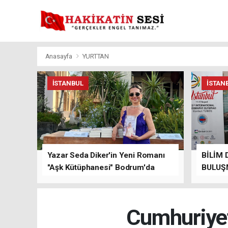
Anasayfa
YURTTAN
İSTANBUL
İSTAN
Yazar Seda Diker'in Yeni Romanı
BİLİM 
"Aşk Kütüphanesi" Bodrum'da
BULUŞ
Düzenlenen Özel Lansmanla
Tanıtıldı!
Cumhuriyet'