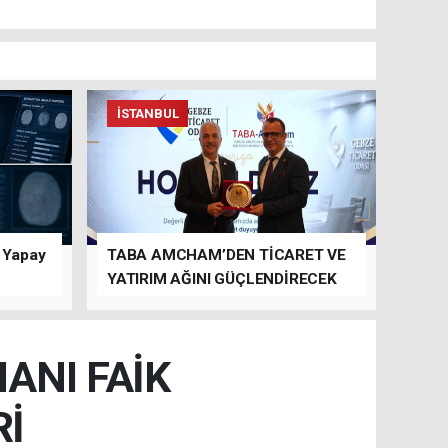
İSTANBUL
n Yapay
TABA AMCHAM’DEN TİCARET VE
YATIRIM AĞINI GÜÇLENDİRECEK
TEMASLAR
ANI FAİK
Rİ