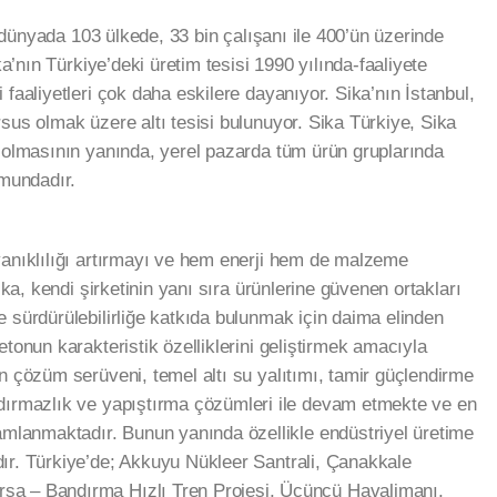
a, dünyada 103 ülkede, 33 bin çalışanı ile 400’ün üzerinde
ka’nın Türkiye’deki üretim tesisi 1990 yılında-faaliyete
 faaliyetleri çok daha eskilere dayanıyor. Sika’nın İstanbul,
sus olmak üzere altı tesisi bulunuyor. Sika Türkiye, Sika
i olmasının yanında, yerel pazarda tüm ürün gruplarında
umundadır.
yanıklılığı artırmayı ve hem enerji hem de malzeme
Sika, kendi şirketinin yanı sıra ürünlerine güvenen ortakları
 sürdürülebilirliğe katkıda bulunmak için daima elinden
etonun karakteristik özelliklerini geliştirmek amacıyla
n çözüm serüveni, temel altı su yalıtımı, tamir güçlendirme
zdırmazlık ve yapıştırma çözümleri ile devam etmekte ve en
mamlanmaktadır. Bunun yanında özellikle endüstriyel üretime
ır. Türkiye’de; Akkuyu Nükleer Santrali, Çanakkale
sa – Bandırma Hızlı Tren Projesi, Üçüncü Havalimanı,