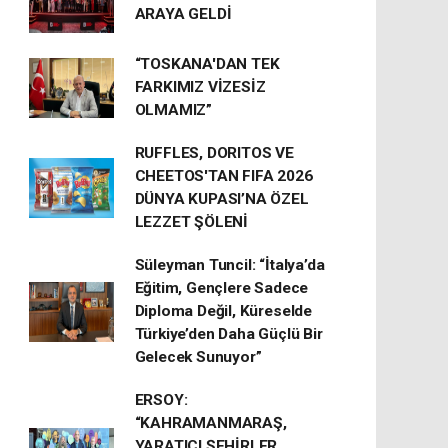
ARAYA GELDİ
“TOSKANA'DAN TEK
FARKIMIZ VİZESİZ
OLMAMIZ”
RUFFLES, DORITOS VE
CHEETOS'TAN FIFA 2026
DÜNYA KUPASI’NA ÖZEL
LEZZET ŞÖLENİ
Süleyman Tuncil: “İtalya’da
Eğitim, Gençlere Sadece
Diploma Değil, Küreselde
Türkiye’den Daha Güçlü Bir
Gelecek Sunuyor”
ERSOY:
“KAHRAMANMARAŞ,
YARATICI ŞEHİRLER