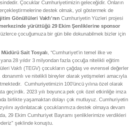
sindedir. Çocuklar Cumhuriyetimizin geleceğidir. Onların
 gerçekleştirmelerine destek olmak, yol göstermek de
ğitim Gönüllüleri Vakfı’nın
Cumhuriyetin Yüzleri projesi
 merkezinde yürüttüğü 29 Ekim Şenliklerine sponsor
 yüzlerce çocuğumuza bir gün bile dokunabilmek bizler için
 Müdürü Sait Tosyalı
, “Cumhuriyet’in temel ilke ve
ana 28 yıldır 3 milyondan fazla çocuğa nitelikli eğitim
lüleri Vakfı (TEGV) çocukların çağdaş ve evrensel değerler
, donanımlı ve nitelikli bireyler olarak yetişmeleri amacıyla
mektedir. Cumhuriyetimizin 100’üncü yılına özel olarak
ta geçirdik. 2023 yılı boyunca pek çok özel etkinliğe imza
da birlikte yaşamaktan dolayı çok mutluyuz. Cumhuriyetin
yüzyılını aydınlatacak çocuklarımıza destek olmaya devam
nda, 29 Ekim Cumhuriyet Bayramı şenliklerimize verdikleri
ederiz” şeklinde konuştu.