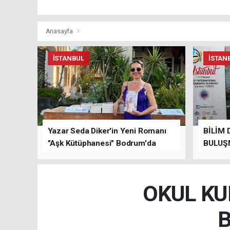
Anasayfa
İSTANBUL
İSTAN
Yazar Seda Diker'in Yeni Romanı
BİLİM 
"Aşk Kütüphanesi" Bodrum'da
BULUŞ
Düzenlenen Özel Lansmanla
Tanıtıldı!
OKUL KU
B