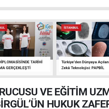
BUL
İSTANBUL
DİPLOMASİSİNDE TARİHİ
Türkiye'den Dünyaya Açıla
MA GERÇEKLEŞTİ
Zekâ Teknolojisi: PAPBİL
RUCUSU VE EĞİTİM UZM
İRGÜL’ÜN HUKUK ZAFE