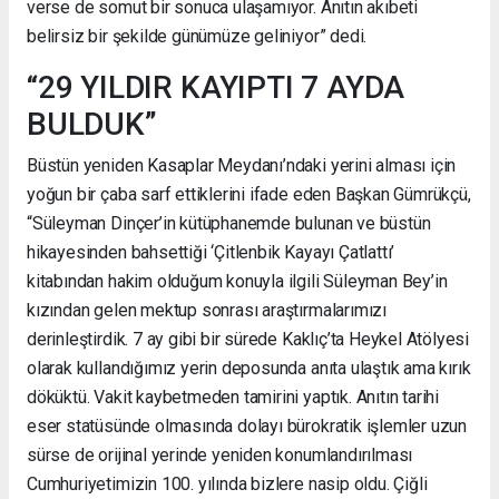
verse de somut bir sonuca ulaşamıyor. Anıtın akıbeti
belirsiz bir şekilde günümüze geliniyor” dedi.
“29 YILDIR KAYIPTI 7 AYDA
BULDUK”
Büstün yeniden Kasaplar Meydanı’ndaki yerini alması için
yoğun bir çaba sarf ettiklerini ifade eden Başkan Gümrükçü,
“Süleyman Dinçer’in kütüphanemde bulunan ve büstün
hikayesinden bahsettiği ‘Çitlenbik Kayayı Çatlattı’
kitabından hakim olduğum konuyla ilgili Süleyman Bey’in
kızından gelen mektup sonrası araştırmalarımızı
derinleştirdik. 7 ay gibi bir sürede Kaklıç’ta Heykel Atölyesi
olarak kullandığımız yerin deposunda anıta ulaştık ama kırık
döküktü. Vakit kaybetmeden tamirini yaptık. Anıtın tarihi
eser statüsünde olmasında dolayı bürokratik işlemler uzun
sürse de orijinal yerinde yeniden konumlandırılması
Cumhuriyetimizin 100. yılında bizlere nasip oldu. Çiğli