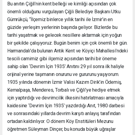
Bu anıtın Çiğli’nin kent belleği ve kimliği açısından çok
önemli olduğunu vurgulayan Çiğli Belediye Başkanı Utku
Gümrükçü, “İlçemiz binlerce yıllık tarihi ile İzmir’in en
güzide yerleşim yerlerinin başında geliyor. Bizlerde bu
tarihi yaşatmak ve gelecek nesillere aktarmak için yoğun
bir şekilde çalışıyoruz. Bugün benim için çok önemli bir gün.
Harmandalı’da bulunan Antik Kent ve Köyiçi Mahallesi’ndeki
tescili camimiz gibi ilçemiz açısından tarihi bir öneme
sahip olan ‘Devrim İçin 1935’ Anıtını 29 yıl sonra ilk haliyle
orijinal yerine taşımanın onurunu ve gururunu yaşıyorum.
1935 yılında dönemin İzmir Valisi Kazım Dirik’in Ödemiş,
Kemalpaşa, Menderes, Torbalı ve Çiğli’ye hediye etmek
için yaptırdığı ve devrimcilik ilkesini hatırlatması amacıyla
kaidesine ‘Devrim İçin 1935’ yazdırdığı Anıt, 1980 darbesi
ve sonrasındaki yıllarda devrim karşıtı anlayış tarafından
ortadan kaldırılıyor. O dönem Köy Enstitüleri Mezunu
öğretmen Süleyman Dinçer, bu konuda büyük uğraşlar