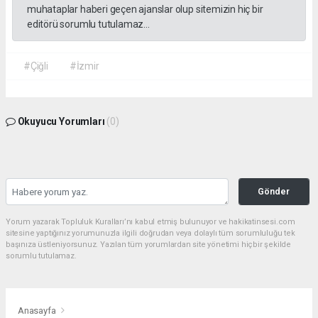
muhataplar haberi geçen ajanslar olup sitemizin hiç bir
editörü sorumlu tutulamaz...
#Çiğli
#İzmir
Okuyucu Yorumları
(0)
Gönder
Yorum yazarak Topluluk Kuralları’nı kabul etmiş bulunuyor ve hakikatinsesi.com
sitesine yaptığınız yorumunuzla ilgili doğrudan veya dolaylı tüm sorumluluğu tek
başınıza üstleniyorsunuz. Yazılan tüm yorumlardan site yönetimi hiçbir şekilde
sorumlu tutulamaz.
Anasayfa