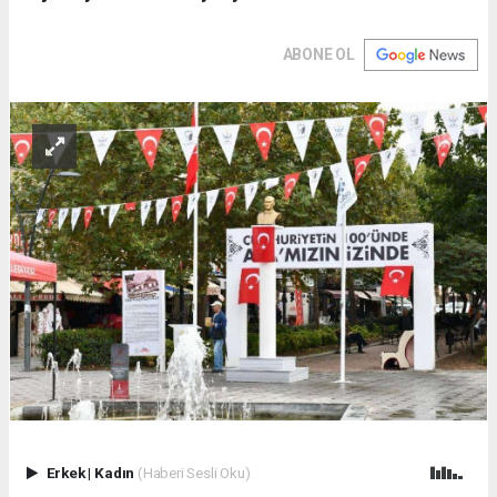
ABONE OL
Erkek
|
Kadın
(Haberi Sesli Oku)