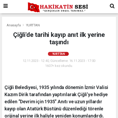
Anasayfa
YURTTAN
Çiğli'de tarihi kayıp anıt ilk yerine
taşındı
YURTTAN
12.11.2023 - 12:40, Güncelleme: 16.11.2023 - 17:00
1607+ kez okundu.
Çiğli Belediyesi, 1935 yılında dönemin İzmir Valisi
Kazım Dirik tarafından yaptırılarak Çiğli’ye hediye
edilen “Devrim için 1935” Anıtı ve uzun yıllardır
kayıp olan Atatürk Büstünü düzenlediği törenle
orijinal yerine ilk haliyle yeniden konumlandırdı.