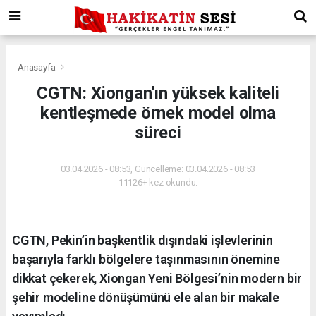
Anasayfa
CGTN: Xiongan'ın yüksek kaliteli
kentleşmede örnek model olma
süreci
03.04.2026 - 08:53, Güncelleme: 03.04.2026 - 08:53
11126+ kez okundu.
CGTN, Pekin’in başkentlik dışındaki işlevlerinin
başarıyla farklı bölgelere taşınmasının önemine
dikkat çekerek, Xiongan Yeni Bölgesi’nin modern bir
şehir modeline dönüşümünü ele alan bir makale