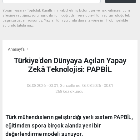
Yorum yazarak Topluluk Kuralları’nı kabul etmiş bulunuyor ve hakikatinsesi.com
sitesine yaptığınız yorumunuzla ilgili doğrudan veya dolaylı tüm sorumluluğu tek
başınıza üstleniyorsunuz. Yazılan tüm yorumlardan site yönetimi hiçbir şekilde
sorumlu tutulamaz.
Anasayfa
Türkiye'den Dünyaya Açılan Yapay
Zekâ Teknolojisi: PAPBİL
06.08.2026 - 00:01, Güncelleme: 06.08.2026 - 00:01
268 kez okundu.
Türk mühendislerin geliştirdiği yerli sistem PAPBİL,
eğitimden spora birçok alanda yeni bir
değerlendirme modeli sunuyor.