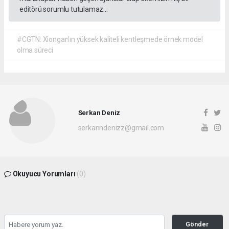
editörü sorumlu tutulamaz...
#CGTN: Xiongan'ın yüksek kaliteli kentleşmede örnek model
olma süreci
Serkan Deniz
serkanndenizz@gmail.com
Okuyucu Yorumları
(0)
Gönder