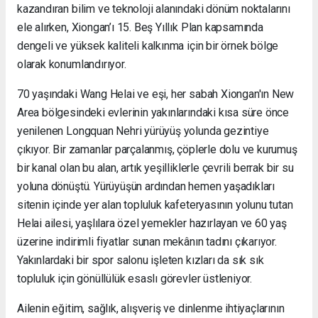
kazandıran bilim ve teknoloji alanındaki dönüm noktalarını
ele alırken, Xiongan’ı 15. Beş Yıllık Plan kapsamında
dengeli ve yüksek kaliteli kalkınma için bir örnek bölge
olarak konumlandırıyor.
70 yaşındaki Wang Helai ve eşi, her sabah Xiongan'ın New
Area bölgesindeki evlerinin yakınlarındaki kısa süre önce
yenilenen Longquan Nehri yürüyüş yolunda gezintiye
çıkıyor. Bir zamanlar parçalanmış, çöplerle dolu ve kurumuş
bir kanal olan bu alan, artık yeşilliklerle çevrili berrak bir su
yoluna dönüştü. Yürüyüşün ardından hemen yaşadıkları
sitenin içinde yer alan topluluk kafeteryasının yolunu tutan
Helai ailesi, yaşlılara özel yemekler hazırlayan ve 60 yaş
üzerine indirimli fiyatlar sunan mekânın tadını çıkarıyor.
Yakınlardaki bir spor salonu işleten kızları da sık sık
topluluk için gönüllülük esaslı görevler üstleniyor.
Ailenin eğitim, sağlık, alışveriş ve dinlenme ihtiyaçlarının