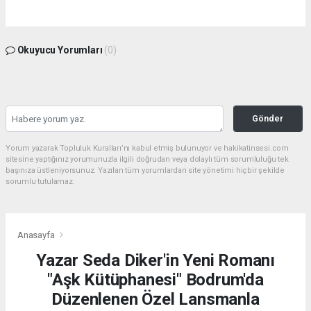
Okuyucu Yorumları
(0)
Gönder
Yorum yazarak Topluluk Kuralları’nı kabul etmiş bulunuyor ve hakikatinsesi.com
sitesine yaptığınız yorumunuzla ilgili doğrudan veya dolaylı tüm sorumluluğu tek
başınıza üstleniyorsunuz. Yazılan tüm yorumlardan site yönetimi hiçbir şekilde
sorumlu tutulamaz.
Anasayfa
Yazar Seda Diker'in Yeni Romanı
"Aşk Kütüphanesi" Bodrum'da
Düzenlenen Özel Lansmanla