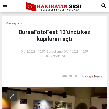
Anasayfa
BursaFotoFest 13’üncü kez
kapılarını açtı
04.11.2023 - 16:57, Güncelleme: 04.11.2023 - 16:57
1604+ kez okundu.
ABONE OL