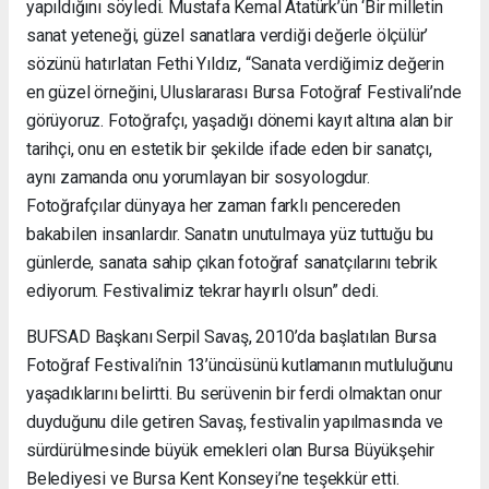
yapıldığını söyledi. Mustafa Kemal Atatürk’ün ‘Bir milletin
sanat yeteneği, güzel sanatlara verdiği değerle ölçülür’
sözünü hatırlatan Fethi Yıldız, “Sanata verdiğimiz değerin
en güzel örneğini, Uluslararası Bursa Fotoğraf Festivali’nde
görüyoruz. Fotoğrafçı, yaşadığı dönemi kayıt altına alan bir
tarihçi, onu en estetik bir şekilde ifade eden bir sanatçı,
aynı zamanda onu yorumlayan bir sosyologdur.
Fotoğrafçılar dünyaya her zaman farklı pencereden
bakabilen insanlardır. Sanatın unutulmaya yüz tuttuğu bu
günlerde, sanata sahip çıkan fotoğraf sanatçılarını tebrik
ediyorum. Festivalimiz tekrar hayırlı olsun” dedi.
BUFSAD Başkanı Serpil Savaş, 2010’da başlatılan Bursa
Fotoğraf Festivali’nin 13’üncüsünü kutlamanın mutluluğunu
yaşadıklarını belirtti. Bu serüvenin bir ferdi olmaktan onur
duyduğunu dile getiren Savaş, festivalin yapılmasında ve
sürdürülmesinde büyük emekleri olan Bursa Büyükşehir
Belediyesi ve Bursa Kent Konseyi’ne teşekkür etti.