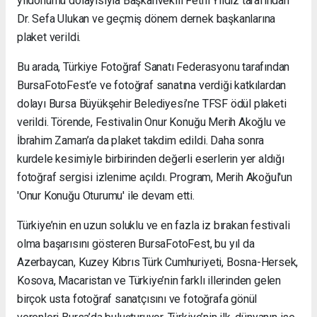
yıldönümü dolayısıyla Başkanvekili Fethi Yıldız tarafından
Dr. Sefa Ulukan ve geçmiş dönem dernek başkanlarına
plaket verildi.
Bu arada, Türkiye Fotoğraf Sanatı Federasyonu tarafından
BursaFotoFest’e ve fotoğraf sanatına verdiği katkılardan
dolayı Bursa Büyükşehir Belediyesi’ne TFSF ödül plaketi
verildi. Törende, Festivalin Onur Konuğu Merih Akoğlu ve
İbrahim Zaman’a da plaket takdim edildi. Daha sonra
kurdele kesimiyle birbirinden değerli eserlerin yer aldığı
fotoğraf sergisi izlenime açıldı. Program, Merih Akoğul'un
'Onur Konuğu Oturumu' ile devam etti.
Türkiye’nin en uzun soluklu ve en fazla iz bırakan festivali
olma başarısını gösteren BursaFotoFest, bu yıl da
Azerbaycan, Kuzey Kıbrıs Türk Cumhuriyeti, Bosna-Hersek,
Kosova, Macaristan ve Türkiye’nin farklı illerinden gelen
birçok usta fotoğraf sanatçısını ve fotoğrafa gönül