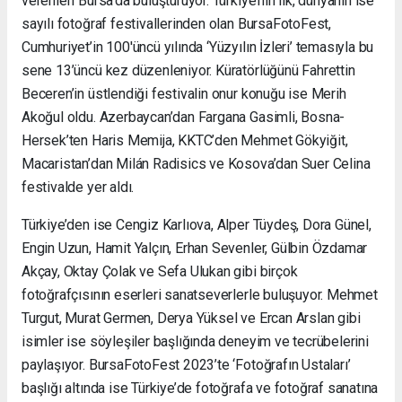
verenleri Bursa’da buluşturuyor. Türkiye’nin ilk, dünyanın ise
sayılı fotoğraf festivallerinden olan BursaFotoFest,
Cumhuriyet’in 100'üncü yılında ‘Yüzyılın İzleri’ temasıyla bu
sene 13’üncü kez düzenleniyor. Küratörlüğünü Fahrettin
Beceren’in üstlendiği festivalin onur konuğu ise Merih
Akoğul oldu. Azerbaycan’dan Fargana Gasimli, Bosna-
Hersek’ten Haris Memija, KKTC’den Mehmet Gökyiğit,
Macaristan’dan Milán Radisics ve Kosova’dan Suer Celina
festivalde yer aldı.
Türkiye’den ise Cengiz Karlıova, Alper Tüydeş, Dora Günel,
Engin Uzun, Hamit Yalçın, Erhan Sevenler, Gülbin Özdamar
Akçay, Oktay Çolak ve Sefa Ulukan gibi birçok
fotoğrafçısının eserleri sanatseverlerle buluşuyor. Mehmet
Turgut, Murat Germen, Derya Yüksel ve Ercan Arslan gibi
isimler ise söyleşiler başlığında deneyim ve tecrübelerini
paylaşıyor. BursaFotoFest 2023’te ‘Fotoğrafın Ustaları’
başlığı altında ise Türkiye’de fotoğrafa ve fotoğraf sanatına