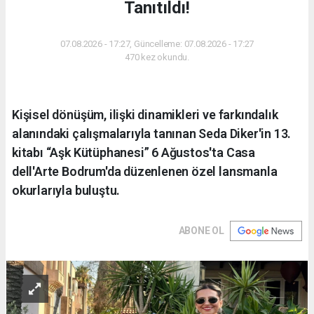
Tanıtıldı!
07.08.2026 - 17:27, Güncelleme: 07.08.2026 - 17:27
470 kez okundu.
Kişisel dönüşüm, ilişki dinamikleri ve farkındalık
alanındaki çalışmalarıyla tanınan Seda Diker'in 13.
kitabı “Aşk Kütüphanesi” 6 Ağustos'ta Casa
dell'Arte Bodrum'da düzenlenen özel lansmanla
okurlarıyla buluştu.
ABONE OL