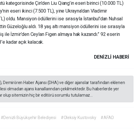
tü kategorisinde Çin’den Liu Qiang’in eseri birinci (10.000 TL)
’nin eseri ikinci (7.500 TL), yine Ukrayna’dan Vladimir
) oldu. Mansiyon ödüllerini ise sırasıyla İstanbul’dan Nuhsal
n Güzeloğlu aldı. 18 yaş altı mansiyon ödüllerini ise sırasıyla
iş ile İzmir’den Ceylan Figen almaya hak kazandı.” 92 eserin
e kadar açık kalacak.
DENIZLI HABERİ
A), Demirören Haber Ajansı (DHA) ve diğer ajanslar tarafından eklenen
lesi olmadan ajans kanallarından çekilmektedir. Bu haberlerde yer
 olup sitemizin hiç bir editörü sorumlu tutulamaz...
#Denizli Büyükşehir Belediyesi
#Oleksiy Kustovsky
#AFAD