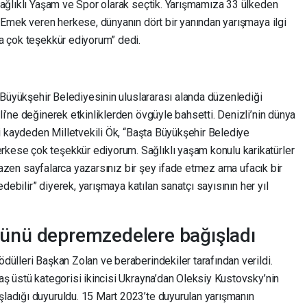
Sağlıklı Yaşam ve Spor olarak seçtik. Yarışmamıza 33 ülkeden
 Emek veren herkese, dünyanın dört bir yanından yarışmaya ilgi
a çok teşekkür ediyorum” dedi.
i Büyükşehir Belediyesinin uluslararası alanda düzenlediği
i’ne değinerek etkinliklerden övgüyle bahsetti. Denizli’nin dünya
ni kaydeden Milletvekili Ök, “Başta Büyükşehir Belediye
ese çok teşekkür ediyorum. Sağlıklı yaşam konulu karikatürler
i bazen sayfalarca yazarsınız bir şey ifade etmez ama ufacık bir
edebilir” diyerek, yarışmaya katılan sanatçı sayısının her yıl
lünü depremzedelere bağışladı
ülleri Başkan Zolan ve beraberindekiler tarafından verildi.
aş üstü kategorisi ikincisi Ukrayna’dan Oleksiy Kustovsky’nin
ladığı duyuruldu. 15 Mart 2023’te duyurulan yarışmanın