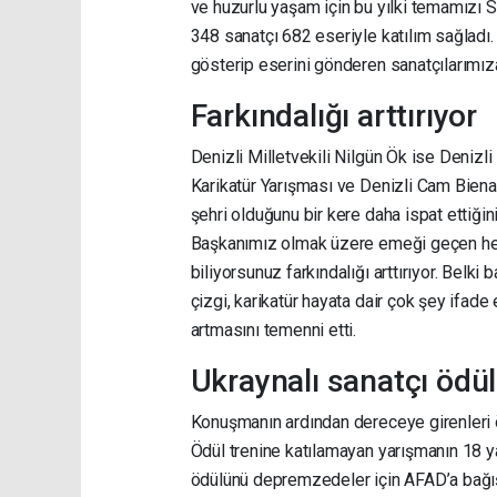
ve huzurlu yaşam için bu yılki temamızı 
348 sanatçı 682 eseriyle katılım sağladı.
gösterip eserini gönderen sanatçılarımız
Farkındalığı arttırıyor
Denizli Milletvekili Nilgün Ök ise Denizl
Karikatür Yarışması ve Denizli Cam Bienal
şehri olduğunu bir kere daha ispat ettiği
Başkanımız olmak üzere emeği geçen herk
biliyorsunuz farkındalığı arttırıyor. Belk
çizgi, karikatür hayata dair çok şey ifade 
artmasını temenni etti.
Ukraynalı sanatçı ödü
Konuşmanın ardından dereceye girenleri öd
Ödül trenine katılamayan yarışmanın 18 y
ödülünü depremzedeler için AFAD’a bağış