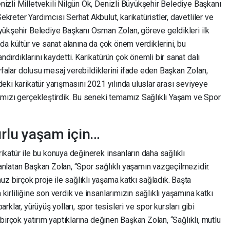
izli Milletvekili Nilgün Ök, Denizli Büyükşehir Belediye Başkanı
kreter Yardımcısı Serhat Akbulut, karikatüristler, davetliler ve
üyükşehir Belediye Başkanı Osman Zolan, göreve geldikleri ilk
da kültür ve sanat alanına da çok önem verdiklerini, bu
dırdıklarını kaydetti. Karikatürün çok önemli bir sanat dalı
sayfalar dolusu mesaj verebildiklerini ifade eden Başkan Zolan,
deki karikatür yarışmasını 2021 yılında uluslar arası seviyeye
mamızı gerçekleştirdik. Bu seneki temamız Sağlıklı Yaşam ve Spor
urlu yaşam için…
ikatür ile bu konuya değinerek insanların daha sağlıklı
anlatan Başkan Zolan, “Spor sağlıklı yaşamın vazgeçilmezidir.
 birçok proje ile sağlıklı yaşama katkı sağladık. Başta
irliliğine son verdik ve insanlarımızın sağlıklı yaşamına katkı
rklar, yürüyüş yolları, spor tesisleri ve spor kursları gibi
 birçok yatırım yaptıklarına değinen Başkan Zolan, “Sağlıklı, mutlu