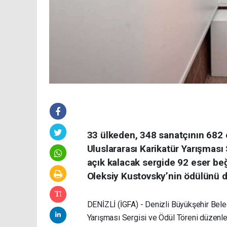
33 ülkeden, 348 sanatçının 682 e
Uluslararası Karikatür Yarışması 
açık kalacak sergide 92 eser be
Oleksiy Kustovsky’nin ödülünü d
DENİZLİ (İGFA) - Denizli Büyükşehir Beled
Yarışması Sergisi ve Ödül Töreni düzenl