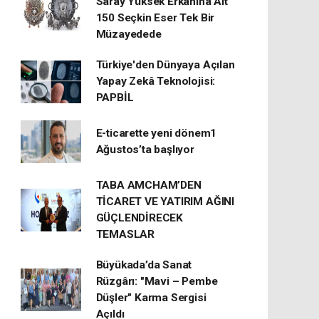
Saray Yüksek Erkânına Ait
150 Seçkin Eser Tek Bir
Müzayedede
Türkiye'den Dünyaya Açılan
Yapay Zekâ Teknolojisi:
PAPBİL
E-ticarette yeni dönem1
Ağustos’ta başlıyor
TABA AMCHAM’DEN
TİCARET VE YATIRIM AĞINI
GÜÇLENDİRECEK
TEMASLAR
Büyükada’da Sanat
Rüzgârı: "Mavi – Pembe
Düşler" Karma Sergisi
Açıldı