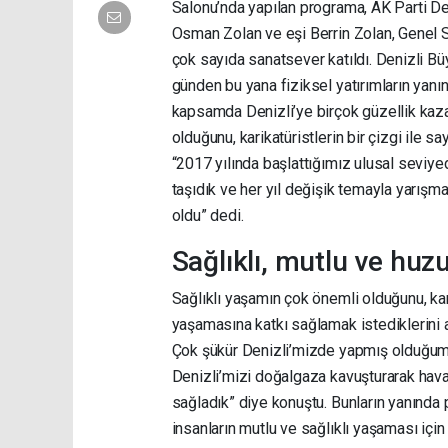
Salonu’nda yapılan programa, AK Parti Den
Osman Zolan ve eşi Berrin Zolan, Genel Se
çok sayıda sanatsever katıldı. Denizli B
günden bu yana fiziksel yatırımların yanın
kapsamda Denizli’ye birçok güzellik kazan
olduğunu, karikatüristlerin bir çizgi ile 
“2017 yılında başlattığımız ulusal seviye
taşıdık ve her yıl değişik temayla yarış
oldu” dedi.
Sağlıklı, mutlu ve huz
Sağlıklı yaşamın çok önemli olduğunu, kar
yaşamasına katkı sağlamak istediklerini 
Çok şükür Denizli’mizde yapmış olduğumuz
Denizli’mizi doğalgaza kavuşturarak hava k
sağladık” diye konuştu. Bunların yanında pa
insanların mutlu ve sağlıklı yaşaması için