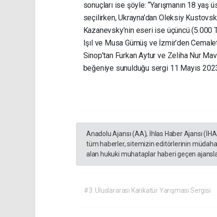
sonuçları ise şöyle: “Yarışmanın 18 yaş üs
seçilirken, Ukrayna’dan Oleksiy Kustovsky
Kazanevsky’nin eseri ise üçüncü (5.000 TL
Işıl ve Musa Gümüş ve İzmir’den Cemaletti
Sinop’tan Furkan Aytur ve Zeliha Nur Mav
beğeniye sunulduğu sergi 11 Mayıs 2023’
Anadolu Ajansı (AA), İhlas Haber Ajansı (İH
tüm haberler, sitemizin editörlerinin müdaha
alan hukuki muhataplar haberi geçen ajanslar
#3. Uluslararası Karikatür Yarışması Sergisi