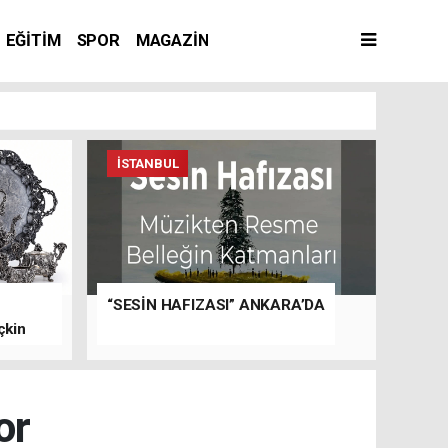
EĞİTİM
SPOR
MAGAZİN
İSTANBUL
“SESİN HAFIZASI” ANKARA’DA
çkin
or