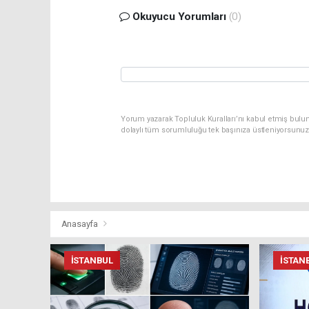
Okuyucu Yorumları
(0)
Yorum yazarak Topluluk Kuralları’nı kabul etmiş bulun
dolaylı tüm sorumluluğu tek başınıza üstleniyorsunuz
Anasayfa
İSTANBUL
İSTAN