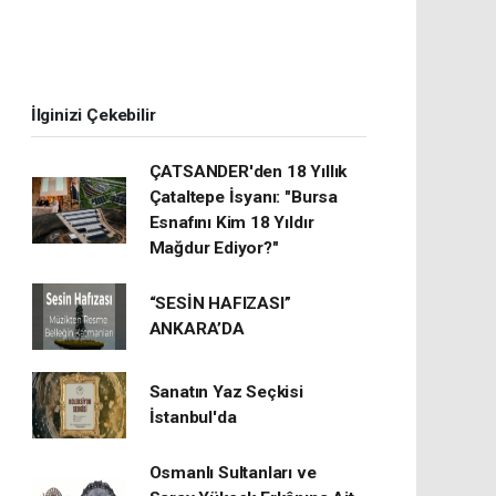
İlginizi Çekebilir
ÇATSANDER'den 18 Yıllık
Çataltepe İsyanı: "Bursa
Esnafını Kim 18 Yıldır
Mağdur Ediyor?"
“SESİN HAFIZASI”
ANKARA’DA
Sanatın Yaz Seçkisi
İstanbul'da
Osmanlı Sultanları ve