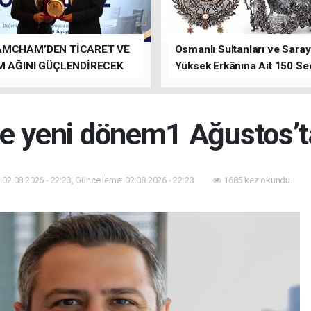
AMCHAM’DEN TİCARET VE
Osmanlı Sultanları ve Saray
M AĞINI GÜÇLENDİRECEK
Yüksek Erkânına Ait 150 Se
LAR
Eser Tek Bir Müzayedede
te yeni dönem1 Ağustos’t
02.08.2026 - 22:23, Güncelleme: 02.08.2026 - 22:23
1685 kez okundu.