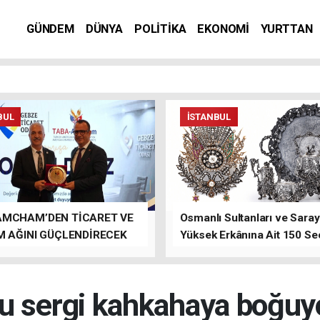
GÜNDEM
DÜNYA
POLİTİKA
EKONOMİ
YURTTAN
BUL
İSTANBUL
AMCHAM’DEN TİCARET VE
Osmanlı Sultanları ve Saray
M AĞINI GÜÇLENDİRECEK
Yüksek Erkânına Ait 150 Se
LAR
Eser Tek Bir Müzayedede
u sergi kahkahaya boğuy