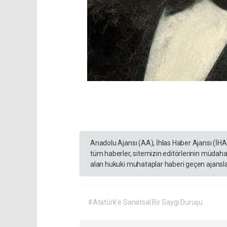
Anadolu Ajansı (AA), İhlas Haber Ajansı (İH
tüm haberler, sitemizin editörlerinin müdaha
alan hukuki muhataplar haberi geçen ajanslar
#Atatürk’e Sanatsal Bir Saygı Duruşu