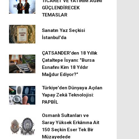
TİCARET VE YATIRIM AĞINI
GÜÇLENDİRECEK
TEMASLAR
Sanatın Yaz Seçkisi
İstanbul'da
ÇATSANDER'den 18 Yıllık
Çataltepe İsyanı: "Bursa
Esnafını Kim 18 Yıldır
Mağdur Ediyor?"
Türkiye'den Dünyaya Açılan
Yapay Zekâ Teknolojisi:
PAPBİL
Osmanlı Sultanları ve
Saray Yüksek Erkânına Ait
150 Seçkin Eser Tek Bir
Müzayedede