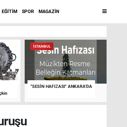
EĞİTİM
SPOR
MAGAZİN
İSTANBUL
“SESİN HAFIZASI” ANKARA’DA
çkin
Duruşu