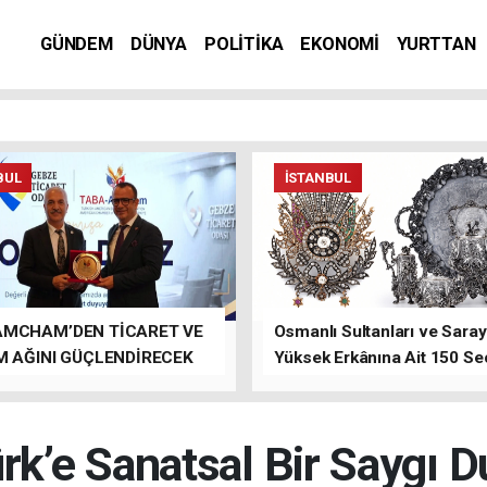
GÜNDEM
DÜNYA
POLİTİKA
EKONOMİ
YURTTAN
BUL
İSTANBUL
AMCHAM’DEN TİCARET VE
Osmanlı Sultanları ve Saray
M AĞINI GÜÇLENDİRECEK
Yüksek Erkânına Ait 150 Se
LAR
Eser Tek Bir Müzayedede
rk’e Sanatsal Bir Saygı 