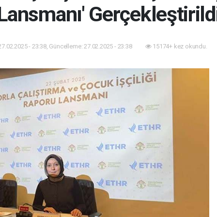
Lansmanı' Gerçekleştirild
27.02.2025 - 23:38, Güncelleme: 27.02.2025 - 23:38
15174+ kez okundu.