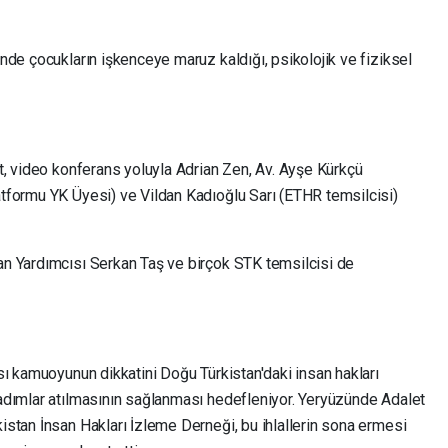
nde çocukların işkenceye maruz kaldığı, psikolojik ve fiziksel
t, video konferans yoluyla Adrian Zen, Av. Ayşe Kürkçü
tformu YK Üyesi) ve Vildan Kadıoğlu Sarı (ETHR temsilcisi)
n Yardımcısı Serkan Taş ve birçok STK temsilcisi de
sı kamuoyunun dikkatini Doğu Türkistan'daki insan hakları
adımlar atılmasının sağlanması hedefleniyor. Yeryüzünde Adalet
stan İnsan Hakları İzleme Derneği, bu ihlallerin sona ermesi