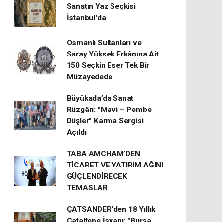
Sanatın Yaz Seçkisi
İstanbul'da
Osmanlı Sultanları ve
Saray Yüksek Erkânına Ait
150 Seçkin Eser Tek Bir
Müzayedede
Büyükada’da Sanat
Rüzgârı: "Mavi – Pembe
Düşler" Karma Sergisi
Açıldı
TABA AMCHAM’DEN
TİCARET VE YATIRIM AĞINI
GÜÇLENDİRECEK
TEMASLAR
ÇATSANDER'den 18 Yıllık
Çataltepe İsyanı: "Bursa