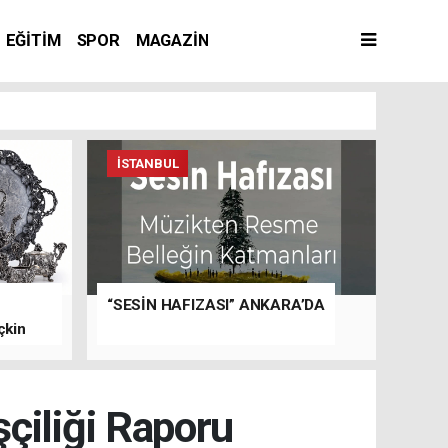
EĞİTİM
SPOR
MAGAZİN
İSTANBUL
“SESİN HAFIZASI” ANKARA’DA
çkin
şçiliği Raporu