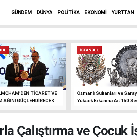
GÜNDEM
DÜNYA
POLİTİKA
EKONOMİ
YURTTAN
BUL
İSTANBUL
AMCHAM’DEN TİCARET VE
Osmanlı Sultanları ve Saray
M AĞINI GÜÇLENDİRECEK
Yüksek Erkânına Ait 150 Se
LAR
Eser Tek Bir Müzayedede
rla Çalıştırma ve Çocuk İ