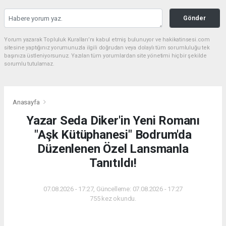
Gönder
Yorum yazarak Topluluk Kuralları’nı kabul etmiş bulunuyor ve hakikatinsesi.com
sitesine yaptığınız yorumunuzla ilgili doğrudan veya dolaylı tüm sorumluluğu tek
başınıza üstleniyorsunuz. Yazılan tüm yorumlardan site yönetimi hiçbir şekilde
sorumlu tutulamaz.
Anasayfa
Yazar Seda Diker'in Yeni Romanı
"Aşk Kütüphanesi" Bodrum'da
Düzenlenen Özel Lansmanla
Tanıtıldı!
07.08.2026 - 17:27, Güncelleme: 07.08.2026 - 17:27
755 kez okundu.