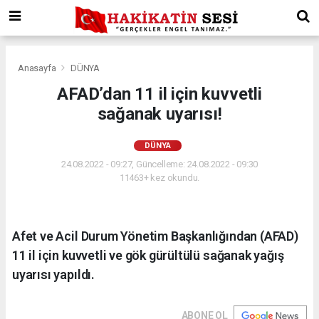
Anasayfa
DÜNYA
AFAD’dan 11 il için kuvvetli
sağanak uyarısı!
DÜNYA
24.08.2022 - 09:27, Güncelleme: 24.08.2022 - 09:30
11463+ kez okundu.
Afet ve Acil Durum Yönetim Başkanlığından (AFAD)
11 il için kuvvetli ve gök gürültülü sağanak yağış
uyarısı yapıldı.
ABONE OL