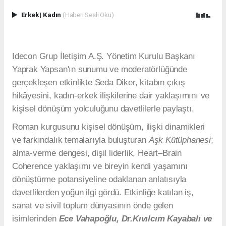
Erkek
|
Kadın
(Haberi Sesli Oku)
Idecon Grup İletişim A.Ş. Yönetim Kurulu Başkanı
Yaprak Yapsan'ın sunumu ve moderatörlüğünde
gerçekleşen etkinlikte Seda Diker, kitabın çıkış
hikâyesini, kadın-erkek ilişkilerine dair yaklaşımını ve
kişisel dönüşüm yolculuğunu davetlilerle paylaştı.
Roman kurgusunu kişisel dönüşüm, ilişki dinamikleri
ve farkındalık temalarıyla buluşturan
Aşk Kütüphanesi
;
alma-verme dengesi, dişil liderlik, Heart–Brain
Coherence yaklaşımı ve bireyin kendi yaşamını
dönüştürme potansiyeline odaklanan anlatısıyla
davetlilerden yoğun ilgi gördü. Etkinliğe katılan iş,
sanat ve sivil toplum dünyasının önde gelen
isimlerinden
Ece Vahapoğlu, Dr.Kıvılcım Kayabalı ve