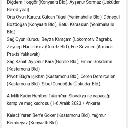
Diğdem Hoşgör (Konyaaltı Bld.), Ayşenur Sormaz (Üsküdar
Belediyesi)
Orta Oyun Kurucu: Gülcan Tügel (Yenimahalle Bld.), Dönegül
Bozdoğan (Konyaaltı Bld.), Betül Karaaslan (Yenimahalle
Bld.)
Sağ Oyun Kurucu: Beyza Karaçam (Lokomotiv Zagreb),
Zeynep Nur Ulukoz (Görele Bld.), Ece Sözmen (Armada
Praxis Yalıkavak)
Sağ Kanat: Ayşenur Kara (Görele Bld.), Emine Gökdemir
(Kastamonu Bld.)
Pivot: Büşra Işıkhan (Kastamonu Bld.), Ceren Demirçelen
(Kastamonu Bld.), Sibel Gündoğdu (Üsküdar Bld.)
A Milli Kadın Hentbol Takımı'nın Slovakya ile yapacağı
kamp ve maç kadrosu (1-6 Aralık 2023 / Ankara)
Kaleci: Yaren Berfe Göker (Kastamonu Bld.), Yağmur
Bembeyaz (Konyaaltı Bld.)