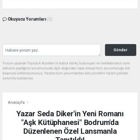
Okuyucu Yorumları
(0)
Gönder
Yorum yazarak Topluluk Kuralları’nı kabul etmiş bulunuyor ve hakikatinsesi.com
sitesine yaptığınız yorumunuzla ilgili doğrudan veya dolaylı tüm sorumluluğu tek
başınıza üstleniyorsunuz. Yazılan tüm yorumlardan site yönetimi hiçbir şekilde
sorumlu tutulamaz.
Anasayfa
Yazar Seda Diker'in Yeni Romanı
"Aşk Kütüphanesi" Bodrum'da
Düzenlenen Özel Lansmanla
Tanıtıldı!