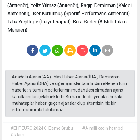
(Antrenör), Yeliz Yılmaz (Antrenör), Ragıp Demirman (Kaleci
Antrenörü), İlker Kurtulmuş (Sportif Performans Antrenörü),
Taha Yeşiltepe (Fizyoterapist), Bora Serter (A Milli Takım
Menajeri)
Anadolu Ajansı (AA), İhlas Haber Ajansı (İHA), Demirören
Haber Ajansı (DHA) ve diğer ajanslar tarafından eklenen tüm
haberler, sitemizin editörlerinin müdahalesi olmadan ajans
kanallarından çekilmektedir. Bu haberlerde yer alan hukuki
muhataplar haberi geçen ajanslar olup sitemizin hiç bir
editörü sorumlu tutulamaz...
#EHF EURO 2024 6. Eleme Grubu
#A milli kadın hetnbol
#takım