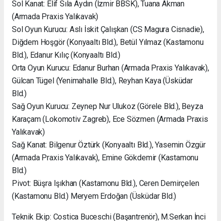
Sol Kanat: Elif Sıla Aydın (İzmir BBSK), Tuana Akman
(Armada Praxis Yalıkavak)
Sol Oyun Kurucu: Aslı İskit Çalışkan (CS Magura Cisnadie),
Diğdem Hoşgör (Konyaaltı Bld.), Betül Yılmaz (Kastamonu
Bld.), Edanur Kılıç (Konyaaltı Bld.)
Orta Oyun Kurucu: Edanur Burhan (Armada Praxis Yalıkavak),
Gülcan Tügel (Yenimahalle Bld.), Reyhan Kaya (Üsküdar
Bld.)
Sağ Oyun Kurucu: Zeynep Nur Ulukoz (Görele Bld.), Beyza
Karaçam (Lokomotiv Zagreb), Ece Sözmen (Armada Praxis
Yalıkavak)
Sağ Kanat: Bilgenur Öztürk (Konyaaltı Bld.), Yasemin Özgür
(Armada Praxis Yalıkavak), Emine Gökdemir (Kastamonu
Bld.)
Pivot: Büşra Işıkhan (Kastamonu Bld.), Ceren Demirçelen
(Kastamonu Bld.) Meryem Erdoğan (Üsküdar Bld.)
Teknik Ekip: Costica Buceschi (Başantrenör), M.Serkan İnci